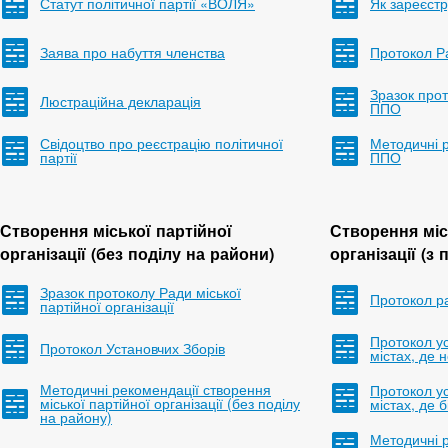
Статут політичної партії «ВОЛЯ»
Як зареєст
Заява про набуття членства
Протокол 
Зразок прот
Люстраційна декларація
ППО
Свідоцтво про реєстрацію політичної
Методичні 
партії
ППО
Створення міської партійної
Створення міс
організації (без поділу на райони)
організації (з
Зразок протоколу Ради міської
Протокол р
партійної організації
Протокол ус
Протокол Установчих Зборів
містах, де 
Методичні рекомендації створення
Протокол ус
міської партійної організації (без поділу
містах, де 
на району)
Методичні 