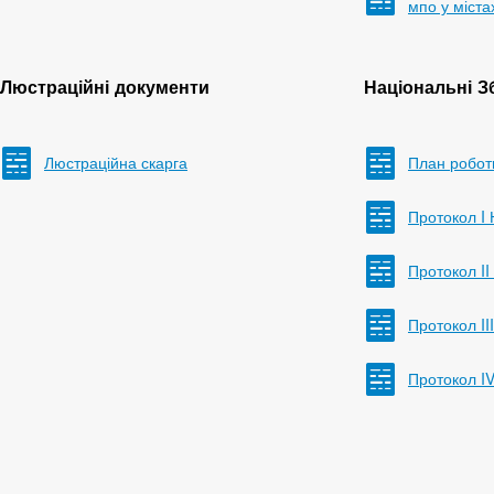
мпо у міста
Люстраційні документи
Національні З
Люстраційна скарга
План робот
Протокол I 
Протокол II
Протокол II
Протокол I