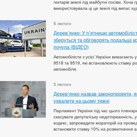
гектарів землі під майбутні посіви. Хоча
використовувала ці це землі під випас ху
5 лютого
Дерев’янко: У п’ятницю автомобілісти
зберуться та обговорять подальші кр
почула (ВІДЕО)
Автомобілісти з усієї України вимагають
9518 та 9519, які встановлюють ставку р
автомобіля.
5 лютого
Дерев’янко назвав законопроекти, я
ухвалити на цьому тижні
Парламент України під час цього пленар
скасувати депутатську недоторканність,
кодекс, запровадити мораторій на провед
встановити ставку 10% на розмитнення а