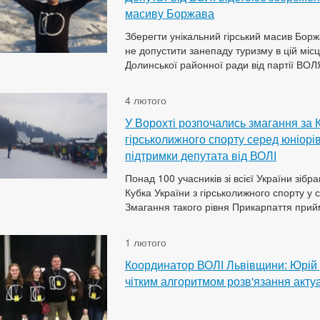
масиву Боржава
Зберегти унікальний гірський масив Борж
не допустити занепаду туризму в цій місц
Долинської районної ради від партії ВОЛЯ
4 лютого
У Ворохті розпочались змагання за К
гірськолижного спорту серед юніорів
підтримки депутата від ВОЛІ
Понад 100 учасників зі всієї України зібрав
Кубка України з гірськолижного спорту у с
Змагання такого рівня Прикарпаття прийм
1 лютого
Координатор ВОЛІ Львівщини: Юрій Д
чітким алгоритмом розв'язання акт