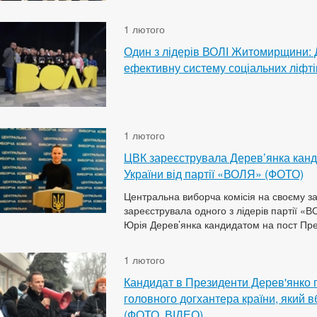
1 лютого
Один з лідерів ВОЛІ Житомирщини: 
ефективну систему соціальних ліфті
1 лютого
ЦВК зареєструвала Дерев’янка кан
України від партії «ВОЛЯ» (ФОТО)
Центральна виборча комісія на своєму за
зареєструвала одного з лідерів партії «
Юрія Дерев’янка кандидатом на пост Пре
1 лютого
Кандидат в Президенти Дерев'янко 
головного догхантера країни, який 
(ФОТО, ВІДЕО)