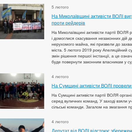
5 лютого
На Миколаївщині активісти ВОЛІ виг
проти рейдерів
На Миколаївщині активісти партії ВОЛЯ 
і домоглися скасування незаконних дій 
нерухомого майна, які призвели до захва
міста. 5 лютого 2019 року Апеляційний 
змін рішення першої інстанції, а це озн
буде повернути законним власникам у с
4 лютого
На Сумщині активісти ВОЛІ провели 
На Сумщині активісти партії ВОЛЯ органі
серед вуличних команд. У заході взяли уча
сільські команди. Загалом на змагання п
4 лютого
Депутат від ВОЛІ відстоює збереженн