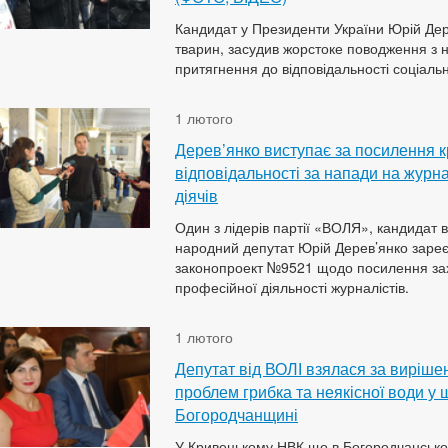
Кандидат у Президенти України Юрій Дер
тварин, засудив жорстоке поводження з 
притягнення до відповідальності соціаль
1 лютого
Дерев’янко виступає за посилення к
відповідальності за напади на журна
діячів
Один з лідерів партії «ВОЛЯ», кандидат 
народний депутат Юрій Дерев’янко зареє
законопроект №9521 щодо посилення захи
професійної діяльності журналістів.
1 лютого
Депутат від ВОЛІ взялася за виріше
проблем грибка та неякісної води у 
Богородчанщині
У Кривецькому НВК,що в Богородчанськом