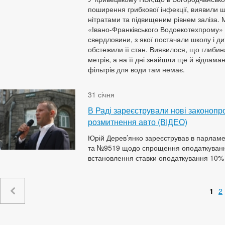
поширення грибкової інфекції, виявили щ
нітратами та підвищеним рівнем заліза. 
«Івано-Франківського Водоекотехпрому» 
свердловини, з якої постачали школу і ди
обстежили її стан. Виявилося, що глибин
метрів, а на її дні знайшли ще й відлама
фільтрів для води там немає.
31 січня
В Раді зареєстрували нові законопр
розмитнення авто (ВІДЕО)
Юрій Дерев’янко зареєстрував в парлам
та №9519 щодо спрощення оподаткування
встановлення ставки оподаткування 10% в
1
2