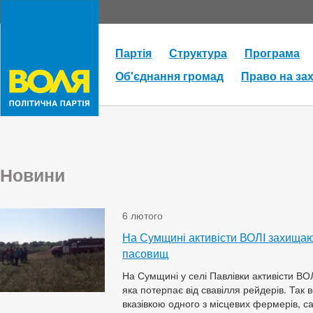
Партія
Структура
Програма
Об'єднання громад
Право на за
Новини
6 лютого
На Сумщині активісти ВОЛІ захищают
пасовищ
На Сумщині у селі Павлівки активісти ВО
яка потерпає від свавілля рейдерів. Так 
вказівкою одного з місцевих фермерів, с