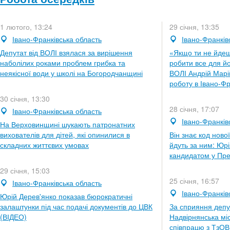
1 лютого, 13:24
29 січня, 13:35
Івано-Франківська область
Івано-Франків
Депутат від ВОЛІ взялася за вирішення
«Якщо ти не йдеш
наболілих роками проблем грибка та
робити все для йо
неякісної води у школі на Богородчанщині
ВОЛІ Андрій Марі
роботу в Івано-Фр
30 січня, 13:30
28 січня, 17:07
Івано-Франківська область
Івано-Франків
На Верховинщині шукають патронатних
вихователів для дітей, які опинилися в
Він знає код ново
складних життєвих умовах
йдуть за ним: Юр
кандидатом у Пре
29 січня, 15:03
25 січня, 16:57
Івано-Франківська область
Івано-Франків
Юрій Дерев'янко показав бюрократичні
залаштунки під час подачі документів до ЦВК
За сприяння депут
(ВІДЕО)
Надвірнянська мі
співпрацю з ТзО