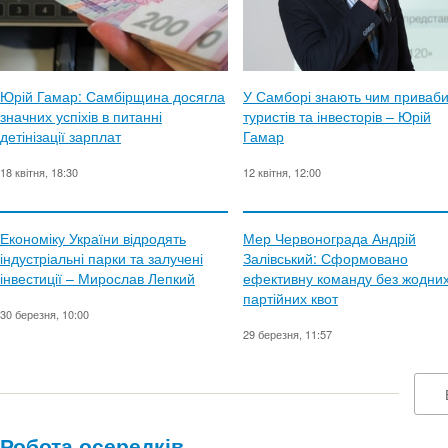
Юрій Гамар: Самбірщина досягла
У Самборі знають чим приваб
значних успіхів в питанні
туристів та інвесторів – Юрій
детінізації зарплат
Гамар
18 квітня, 18:30
12 квітня, 12:00
Економіку України відродять
Мер Червонограда Андрій
індустріальні парки та залучені
Залівський: Сформовано
інвестиції – Мирослав Лепкий
ефективну команду без жодни
партійних квот
30 березня, 10:00
29 березня, 11:57
Робота осередків