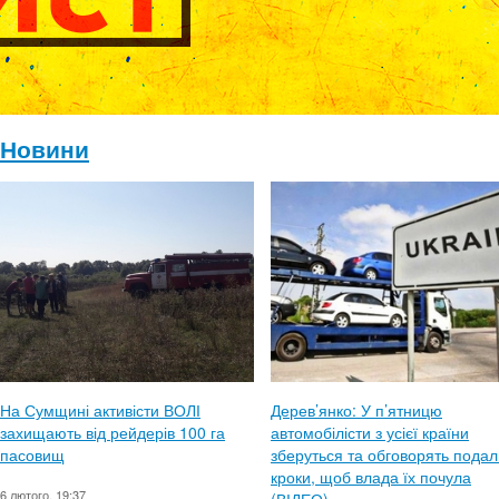
Новини
На Сумщині активісти ВОЛІ
Дерев’янко: У п’ятницю
захищають від рейдерів 100 га
автомобілісти з усієї країни
пасовищ
зберуться та обговорять подал
кроки, щоб влада їх почула
6 лютого, 19:37