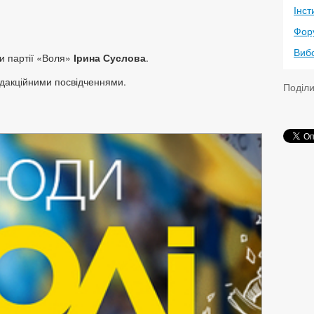
Інст
Фор
Виб
и партії «Воля»
Ірина Суслова
.
редакційними посвідченнями.
Поділ