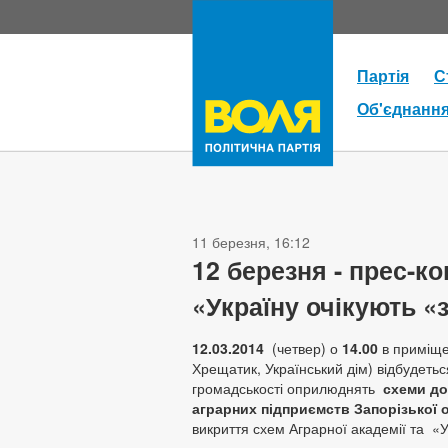
Партія
С
Об'єднанн
11 березня, 16:12
12 березня - прес-
«Україну очікують «
12.03.2014
(четвер) о
14.00
в приміщ
Хрещатик, Український дім) відбудеть
громадськості оприлюднять
схеми до
аграрних підприємств Запорізької 
викриття схем Аграрної академії та 