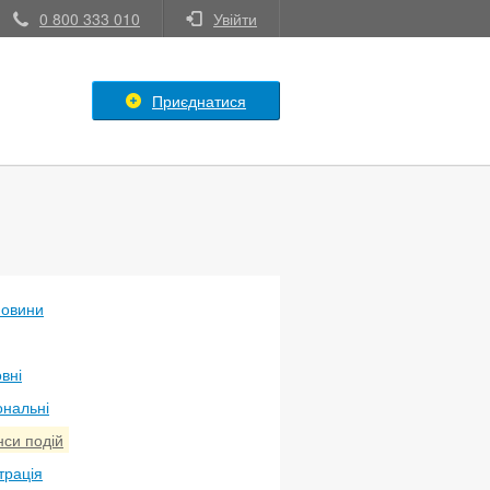
0 800 333 010
Увійти
Приєднатися
новини
вні
ональні
си подій
трація