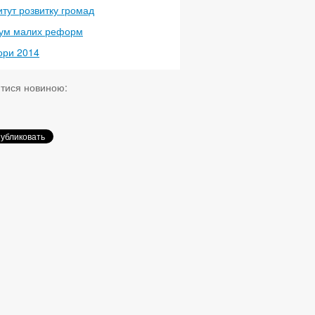
итут розвитку громад
ум малих реформ
ори 2014
итися новиною: