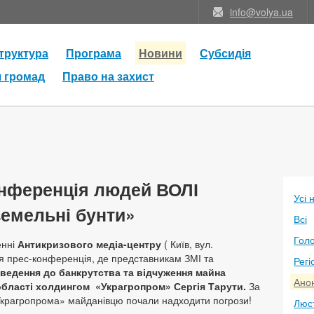
info@volya.ua
труктура
Програма
Новини
Субсидія
я громад
Право на захист
конференція людей ВОЛІ
Усі 
земельні бунти»
Всі
Голо
енні
Антикризового медіа-центру
( Київ, вул.
ся прес-конференція, де представникам ЗМІ та
Регі
ведення до банкрутства та відчуження майна
Анон
області холдингом «Украгропром» Сергія Тарути.
За
«Украгропрома» майданівцю почали надходити погрози!
Люс