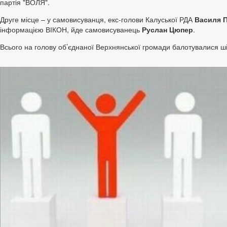
партія "ВОЛЯ".
Друге місце – у самовисуванця, екс-голови Калуської РДА
Василя П
інформацією ВІКОН, йде самовисуванець
Руслан Цюпер
.
Всього на голову об’єднаної Верхнянської громади балотувалися ші