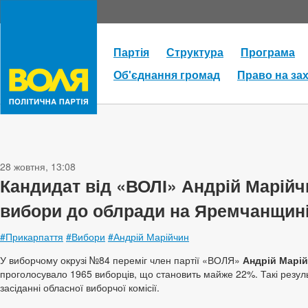
Партія
Структура
Програма
Об'єднання громад
Право на за
28 жовтня, 13:08
Кандидат від «ВОЛІ» Андрій Марійч
вибори до облради на Яремчанщин
#Прикарпаття
#Вибори
#Андрій Марійчин
У виборчому окрузі №84 переміг член партії «ВОЛЯ»
Андрій Марі
проголосувало 1965 виборців, що становить майже 22%. Такі резул
засіданні обласної виборчої комісії.