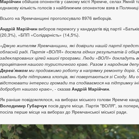
Марійчин
обійшов опонентів у самому місті Яремче, селах Ямній 
однакову кількість голосів з найближчим опонентом взяв в Поляниці 
Всього на Яремчанщині проголосувало 8976 виборців.
Андрій Марійчин
виборов перемогу у кандидатів від партії «Бать
(20,3%), «БПП «Солідарність» (14,5%).
«Дякую жителям Яремчанщини, які довірили нашій партії предста
обласній раді. Партія «ВОЛЯ» досягла гідних результатів й обіця
задекларованих цілей нашої програми. Люди «ВОЛІ» докладуть вс
процвітання нашого туристичного краю. Разом з народним де
Дерев’янком
ми продовжимо роботу в напрямку ремонту доріг. 
завдань буде підтримка хлопців, які повертаються зі Сходу. Ми о
відстоювати інтереси громади та сподіваємося на підтримку ін
добробут нашого краю»
, - сказав
Андрій Марійчин
.
Як раніше повідомлялося, на виборах міського голови Яремче канд
Володимир Губарчук
посів друге місце. Партія "ВОЛЯ", за попере
посіла перше місце на виборах до Яремчанської міської ради.