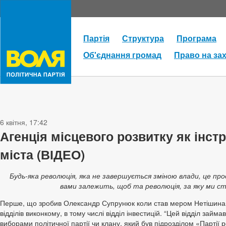
Партія
Структура
Програма
Об'єднання громад
Право на за
6 квітня, 17:42
Агенція місцевого розвитку як інс
міста (ВІДЕО)
Будь-яка революція, яка не завершується зміною влади, це про
вами залежить, щоб та революція, за яку ми сто
Перше, що зробив Олександр Супрунюк коли став мером Нетішина – 
відділів виконкому, в тому числі відділ інвестицій. “Цей відділ займа
виборами політичної партії чи клану, який був підрозділом «Партії ре