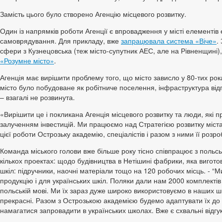
Замість цього було створено Агенцію місцевого розвитку.
Один із напрямків роботи Агенції є впровадження у місті елементів
самоврядування. Для прикладу, вже
запрацювала система «Віче»
.
сфери з Кузнецовська (теж місто-супутник АЕС, але на Рівненщині)
«Розумне місто»
.
Агенція має вирішити проблему того, що місто зависло у 80-тих рок
місто було побудоване як робітниче поселення, інфраструктура відп
– взагалі не розвинута.
«Вирішити це і покликана Агенція місцевого розвитку та люди, які 
залученням інвестицій. Ми працюємо над Стратегією розвитку міста
цієї роботи Острозьку академію, спеціалістів і разом з ними її розр
Команда міського голови вже більше року тісно співпрацює з польс
кількох проектах: щодо будівництва в Нетішині фабрики, яка вигот
шкіл: підручники, наочні матеріали тощо на 120 робочих місць. - “
продукцію і для українських шкіл. Поляки дали нам 2000 комплекті
польській мові. Ми їх зараз дуже широко використовуємо в наших 
прекрасні. Разом з Острозькою академією будемо адаптувати їх до 
намагатися запровадити в українських школах. Вже є схвальні відгу