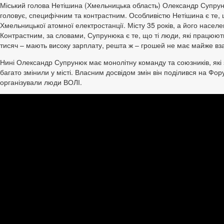
Міський голова Нетішина (Хмельницька область) Олександр Супруню
головує, специфічним та контрастним. Особливістю Нетішина є те, 
Хмельницької атомної електростанції. Місту 35 років, а його населе
Контрастним, за словами, Супрунюка є те, що ті люди, які працюють
тисяч – мають високу зарплату, решта ж – грошей не має майже вза
Нині Олександр Супрунюк має монолітну команду та союзників, які 
багато змінили у місті. Власним досвідом змін він поділився на Фо
організували люди ВОЛІ.