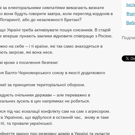
Інст
тві за електоральними симпатіями вимагають визнати
о вони будуть говорити завтра, коли перегляд кордонів в
Фор
 Лотарингії, або до незалежності Бретані?
Виб
що Україні треба активізувати пошук союзників. В старій
не вперше лунають заклики відновити співпрацю з Росією.
Поділ
о на себе – і ті країни, які так само знаходяться в
іють загрози, які вона несе.
кі кроки з посилення безпеки:
ння Балто-Чорноморського союзу в якості додаткового
армії за принципом територіальної оборони.
 згадують очільники держави – але переважно в
еальних зусиль в цих напрямках не робиться.
ся під час ескалації конфлікту сам на сам з агресором.
 Україною, що відбулося в останній час, знову ж таки
ії, та провали української.
йняття закону про резервну армію в Україні та укласти