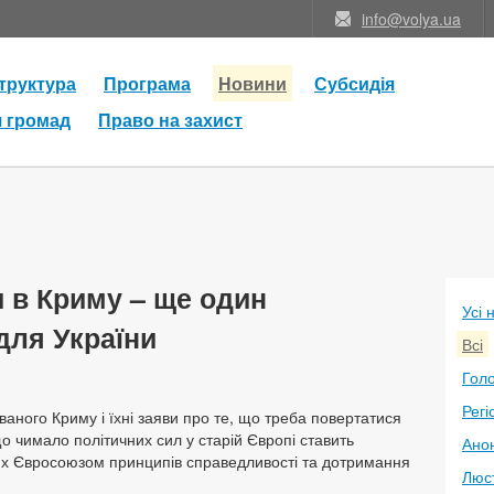
info@volya.ua
труктура
Програма
Новини
Субсидія
я громад
Право на захист
 в Криму – ще один
Усі 
для України
Всі
Голо
Регі
ваного Криму і їхні заяви про те, що треба повертатися
що чимало політичних сил у старій Європі ставить
Анон
их Євросоюзом принципів справедливості та дотримання
Люс