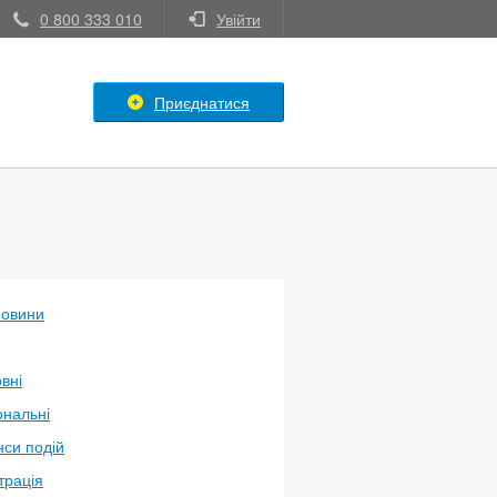
0 800 333 010
Увійти
Приєднатися
новини
вні
ональні
си подій
трація