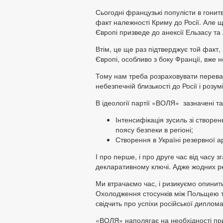
Сьогодні французькі популісти в гони
факт належності Криму до Росії. Але щ
Європі призведе до анексії Ельзасу та
Втім, це ще раз підтверджує той факт, 
Європі, особливо з боку Франції, вже 
Тому нам треба розраховувати переважн
небезпечній близькості до Росії і розум
В ідеології партії «ВОЛЯ» зазначені та
Інтенсифікація зусиль зі створе
поясу безпеки в регіоні;
Створення в Україні резервної 
І про перше, і про друге час від часу
декларативному ключі. Адже жодних р
Ми втрачаємо час, і ризикуємо опинити
Охолодження стосунків між Польщею та
свідчить про успіхи російської дипломат
«ВОЛЯ» наполягає на необхідності при