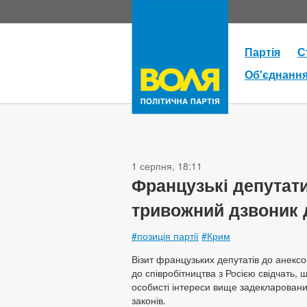
Партія
С
Об'єднанн
1 серпня, 18:11
Французькі депутати
тривожний дзвоник 
#позиція партії
#Крим
Візит французьких депутатів до анексо
до співробітництва з Росією свідчать, 
особисті інтереси вище задекларован
законів.