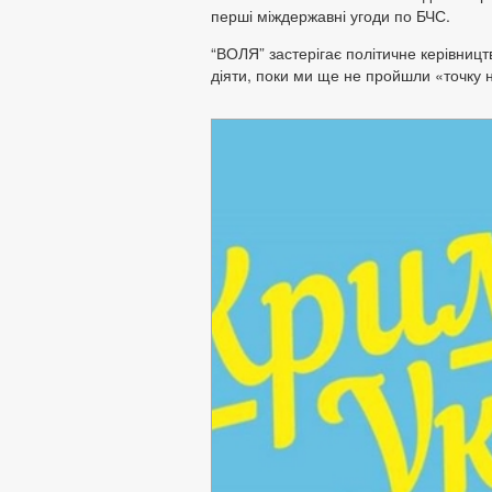
перші міждержавні угоди по БЧС.
“ВОЛЯ” застерігає політичне керівницт
діяти, поки ми ще не пройшли «точку