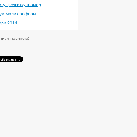
итут розвитку громад
ум малих реформ
ори 2014
итися новиною: