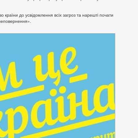
во країни до усвідомлення всіх загроз та нарешті почати
 неповернення».