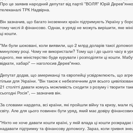
Про це заявив народний депутат від партії "ВОЛЯ" Юрій Дерев"янко в
телеканалі ТРК Надвірна.
Він зазначив, що багато іноземних країн підтримують Україну у боро
тому числі й фінансово. Однак, в уряді не можуть вирішити, яке мін
ці кошти.
"Ми були шоковані, коли виявили, що 2 млрд доларів такої допомог
минулому році. Чому не використали? Тому що і до цього часу в уря
одного, яке міністерство буде курувати і розподіляти ці кошти. Мабу
відкати, хабарі" — наголосив Дерев"янко.
Депутат додав, що американці та європейці усвідомлюють, що агр
тільки для України. "Він також є небезпечним для всього цивілізова
21 столітті давати комусь можливість сходити з розуму і творити так
сьогодні Росія", — зазначив він.
За словами нардепа, всі країни, які пройшли війну та кризу, мали п
світу. Але для цього повинен бути уряд, який має довіру фінансови
"Ніхто не хоче давати кошти країні, у якій влада ці кошти розкрадає
надавати підтримку та фінансову допомогу. Зараз, коли гривня зне