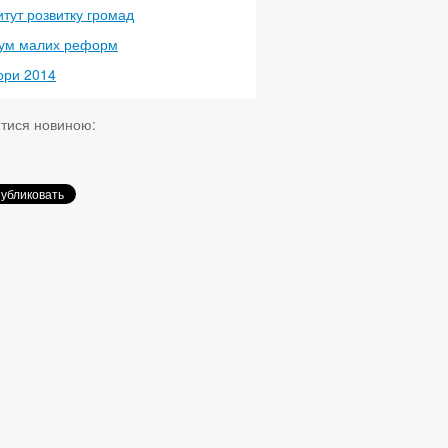
итут розвитку громад
ум малих реформ
ори 2014
итися новиною: