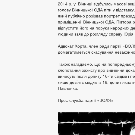
2014 р. у Вінниці відбулись масові акц
голову Вінницької ОДА піти у відставк
який публічно розірвав портрет прези
приміщенні Вінницької ОДА. Півтора 
відпустити його на поруки народних де
людини взяв до розгляду справу Юрія
Адвокат Хорта, член ради партії «ВО
домагатиметься скасування незаконно
Також нагадаємо, що на попередньому 
клопотання захисту про вивчення доказ
винесуть після допиту 16-ти свідків і 
лише дев’ять свідків із 16, допит яких
Павленка.
Прес-служба партії «ВОЛЯ»