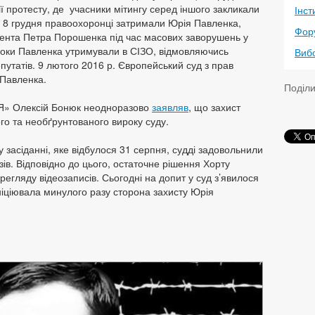
ії протесту, де учасники мітингу серед іншого закликали
Інст
у. 8 грудня правоохоронці затримали Юрія Павленка,
Фор
дента Петра Порошенка під час масових заворушень у
роки Павленка утримували в СІЗО, відмовляючись
Виб
путатів. 9 лютого 2016 р. Європейський суд з прав
 Павленка.
Поділ
ЛЯ» Олексій Бонюк неодноразово
заявляв
, що захист
го та необґрунтованого вироку суду.
засіданні, яке відбулося 31 серпня, судді задовольнили
ів. Відповідно до цього, остаточне рішення Хорту
перегляду відеозаписів. Сьогодні на допит у суд з’явилося
 ініціювала минулого разу сторона захисту Юрія