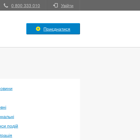
0 800 333 010
Увійти
Приєднатися
новини
вні
ональні
си подій
трація