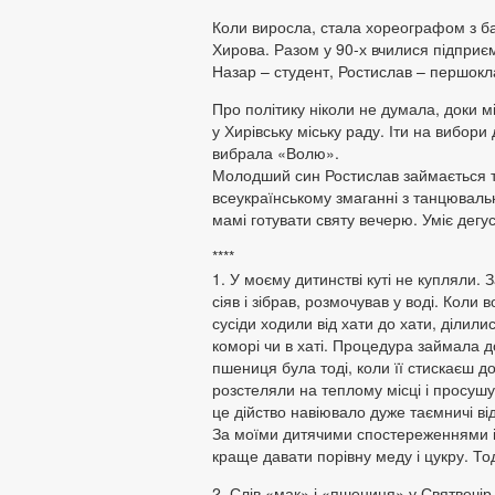
Коли виросла, стала хореографом з бал
Хирова. Разом у 90-х вчилися підприє
Назар – студент, Ростислав – першокл
Про політику ніколи не думала, доки м
у Хирівську міську раду. Іти на вибори
вибрала «Волю».
Молодший син Ростислав займається т
всеукраїнському змаганні з танцювальн
мамі готувати святу вечерю. Уміє дегус
****
1. У моєму дитинстві куті не купляли. 
сіяв і зібрав, розмочував у воді. Коли 
сусіди ходили від хати до хати, ділили
коморі чи в хаті. Процедура займала д
пшениця була тоді, коли її стискаєш д
розстеляли на теплому місці і просушу
це дійство навіювало дуже таємничі від
За моїми дитячими спостереженнями і
краще давати порівну меду і цукру. То
2. Слів «мак» і «пшениця» у Святвечір