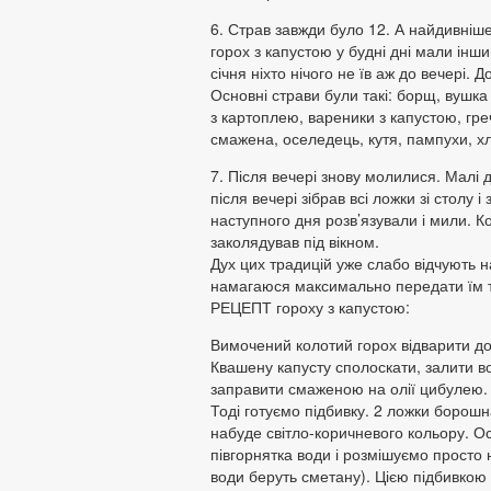
6. Страв завжди було 12. А найдивніше
горох з капустою у будні дні мали інши
січня ніхто нічого не їв аж до вечері.
Основні страви були такі: борщ, вушка 
з картоплею, вареники з капустою, греч
смажена, оселедець, кутя, пампухи, хл
7. Після вечері знову молилися. Малі д
після вечері зібрав всі ложки зі столу 
наступного дня розв’язували і мили. Ко
заколядував під вікном.
Дух цих традицій уже слабо відчують н
намагаюся максимально передати їм т
РЕЦЕПТ гороху з капустою:
Вимочений колотий горох відварити до
Квашену капусту сполоскати, залити вод
заправити смаженою на олії цибулею
Тоді готуємо підбивку. 2 ложки борошн
набуде світло-коричневого кольору. О
півгорнятка води і розмішуємо просто н
води беруть сметану). Цією підбивкою