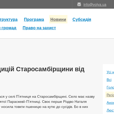
info@volya.ua
труктура
Програма
Новини
Субсидія
я громад
Право на захист
дицій Старосамбірщини від
Усі 
Всі
Голо
Регі
ся у селі П’ятниця на Старосамбірщині. Село має назву
вятої Параскевії-П’ятниці. Своє перше Різдво Наталя
Анон
у носила товкти пшеницю на кутю до сусідів. Бо в них
Люс