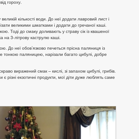
від гороху.
 великій кількості води. До неї додати лавровий лист і
ізати великими шматками і додати до гречаної каші.
кою. Тоді до смаку доливають у страву сік із квашеної
а на 3-літрову каструлю каші.
ою. До неї обов’язково печеться прісна паляниця із
не тонкою паляницею, нарізали багато цибулі, добре
краво виражений смак – кислі, зі запахом цибулі, грибів.
 є різні екзотичні продукти, мої діти дуже люблять саме