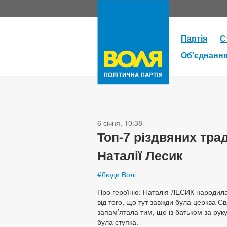
Партія
С
Об'єднанн
6 січня, 10:38
Топ-7 різдвяних тра
Наталії Лесик
#Люди Волі
Про героїню: Наталія ЛЕСИК народила
від того, що тут завжди була церква С
запам’ятала тим, що із батьком за рук
була ступка.