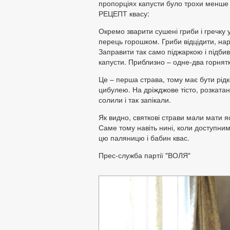
пропорціях капусти було трохи менше 
РЕЦЕПТ квасу:
Окремо зварити сушені гриби і гречку у
перець горошком. Гриби відцідити, нар
Заправити так само піджаркою і підбив
капусти. Приблизно – одне-два горнятк
Це – перша страва, тому має бути рідк
цибулею. На дріжджове тісто, розката
солили і так запікали.
Як видно, святкові страви мали мати яс
Саме тому навіть нині, коли доступними
цю паляницю і бабин квас.
Прес-служба партії "ВОЛЯ"