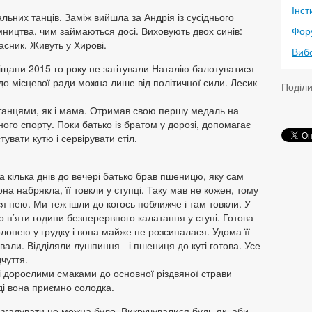
Інст
ьних танців. Заміж вийшла за Андрія із сусіднього
мництва, чим займаються досі. Виховують двох синів:
Фор
асник. Живуть у Хирові.
Виб
іщани 2015-го року не загітували Наталію балотуватися
 до місцевої ради можна лише від політичної сили. Лесик
Поділ
анцями, як і мама. Отримав свою першу медаль на
ого спорту. Поки батько із братом у дорозі, допомагає
тувати кутю і сервірувати стіл.
За кілька днів до вечері батько брав пшеницю, яку сам
вона набрякла, її товкли у ступці. Таку мав не кожен, тому
ся нею. Ми теж ішли до когось поближче і там товкли. У
о п’яти години безперервного калатання у ступі. Готова
олонею у грудку і вона майже не розсипалася. Удома її
вали. Відділяли лушпиння - і пшениця до куті готова. Усе
чуття.
 дорослими смаками до основної різдвяної страви
ді вона приємно солодка.
 згадувати не можна було. Викручувалися будь-як, аби