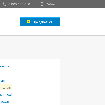
0 800 333 010
Увійти
Приєднатися
новини
вні
ональні
си подій
трація