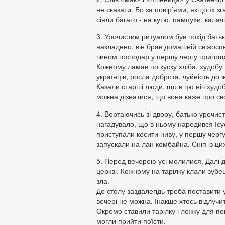
не сказати. Бо за повір’ями, якщо їх з
сіяли багато - на кутю, пампухи, калач
3. Урочистим ритуалом був похід бать
накладено, він брав домашній свіжоспе
чином господар у першу чергу пригощав 
Кожному ламав по куску хліба, худобу х
українців, росла доброта, чуйність до
Казали старші люди, що в цю ніч худоб
можна дізнатися, що вона каже про сво
4. Вертаючись зі двору, батько урочисто
нагадувало, що в ньому народився Ісус
приступали косити ниву, у першу чергу
запускали на лан комбайна. Сніп із цих
5. Перед вечерею усі молилися. Далі д
церкві. Кожному на тарілку клали зубец
зла.
До столу заздалегідь треба поставити у
вечері не можна. Інакше хтось відлучит
Окремо ставили тарілку і ложку для по
могли прийти поїсти.