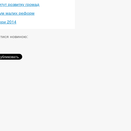
итут розвитку громад
ум малих реформ
ори 2014
итися новиною: