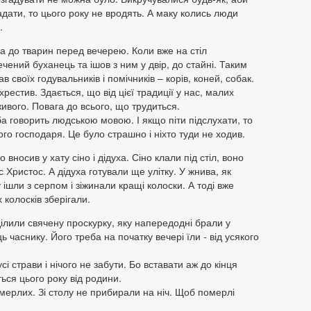
гадати, то цього року не вродять. А маку колись люди
і.
ка до тварин перед вечерею. Коли вже на стіл
чений буханець та ішов з ним у двір, до стайні. Таким
своїх годувальників і помічників – корів, коней, собак.
рестив. Здається, що від цієї традиції у нас, малих
 живого. Повага до всього, що трудиться.
а говорить людською мовою. І якщо піти підслухати, то
го господаря. Це було страшно і ніхто туди не ходив.
 вносив у хату сіно і дідуха. Сіно клали під стіл, воно
 Христос. А дідуха готували ще улітку. У жнива, як
 ішли з серпом і зіжинали кращі колоски. А тоді вже
 колосків зберігали.
ілили свячену проскурку, яку напередодні брали у
ь часнику. Його треба на початку вечері їли - від усякого
сі страви і нічого не забути. Бо вставати аж до кінця
ься цього року від родини.
мерлих. Зі столу не прибирали на ніч. Щоб померлі