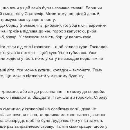
, що вони у цей вечір були незвично смачні. Борщ чи
й смак, ніж у Святвечір. Може тому, що цілий день 6
 Дотримувалися суворого посту.
до борщу (пельмені із грибами), голубці пісні, вареники
ка і грибна підлива до неї, горох з капустою, риба
іб, узвар. У свекрухи замість борщу варять квас.
іти лізли під стіл і квоктали – щоб велися кури. Господар
і зв’язував їх ниткою – щоб худоба не губилася. Уже
ли ходили у гості, ніхто у хату не заходив перш ніж не
аші діти. Усе можна купити, колядки – включити. Тому
е, що можна відтворити у міському будинку.
 крихкого, або аж до розсипання – як кому до вподоби.
ою і відварити. Відцідити її і змішати з горохом. Страву
.
а смажимо у сковорідці на слабкому вогні, доки не
скільки вечеря пісна, то доливаємо тоненькою цівочкою
а сковорідці, щоб не було грудочок. (Не у піст замість
 ще раз заправляємо страву. На мій смак краще, щоби у