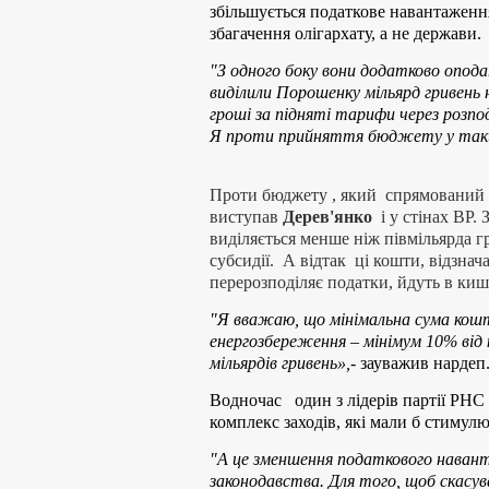
збільшується податкове навантаження
збагачення олігархату, а не держави.
"З одного боку вони додатково оподат
виділили Порошенку мільярд гривень 
гроші за підняті тарифи через розпо
Я проти прийняття бюджету у таки
Проти бюджету , який спрямований 
виступав
Дерев'янко
і у стінах ВР. 
виділяється менше ніж півмільярда г
субсидії. А відтак ці кошти, відзнач
перерозподіляє податки, йдуть в кише
"Я вважаю, що мінімальна сума кошт
енергозбереження – мінімум 10% від к
мільярдів гривень»,
- зауважив нардеп
Водночас один з лідерів партії РНС
комплекс заходів, які мали б стимул
"А це зменшення податкового наван
законодавства. Для того, щоб скас