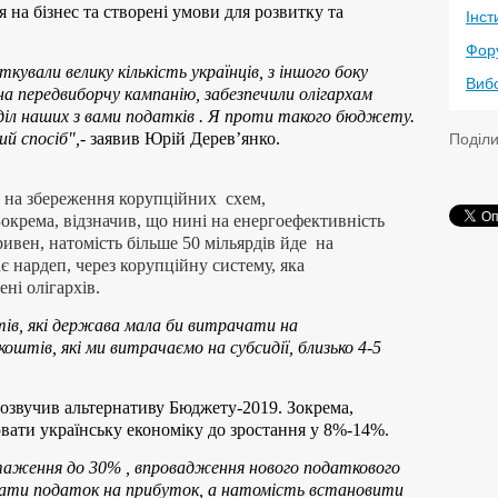
 на бізнес та створені умови для розвитку та
Інст
Фор
кували велику кількість українців, з іншого боку
Виб
на передвиборчу кампанію, забезпечили олігархам
діл наших з вами податків . Я проти такого бюджету.
Поділ
й спосіб",
- заявив Юрій Дерев’янко.
на збереження корупційних схем,
Зокрема, відзначив, що нині на енергоефективність
ривен, натомість більше 50 мільярдів йде на
ає нардеп, через корупційну систему, яка
ні олігархів.
ів, які держава мала би витрачати на
оштів, які ми витрачаємо на субсидії, близько 4-5
.
 озвучив альтернативу Бюджету-2019. Зокрема,
ювати українську економіку до зростання у 8%-14%.
таження до 30% , впровадження нового податкового
увати податок на прибуток, а натомість встановити