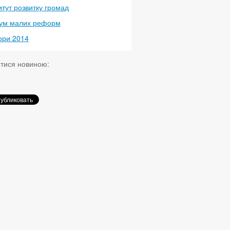
итут розвитку громад
ум малих реформ
ори 2014
итися новиною: