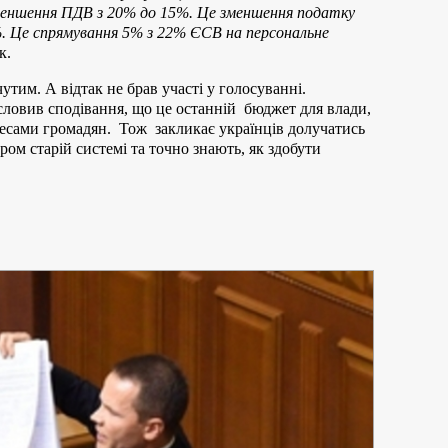
зменшення ПДВ з 20% до 15%. Це зменшення податку
%. Це спрямування 5% з 22% ЄСВ на персональне
к.
утим. А відтак не брав участі у голосуванні.
ловив сподівання, що це останній бюджет для влади,
ресами громадян. Тож закликає українців долучатись
ром старій системі та точно знають, як здобути