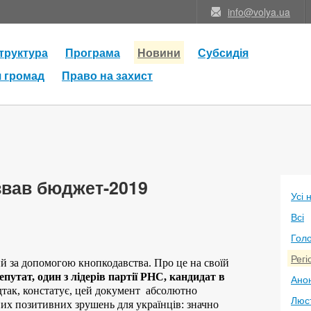
info@volya.ua
труктура
Програма
Новини
Субсидія
я громад
Право на захист
звав бюджет-2019
Усі 
Всі
Голо
Регі
 за допомогою кнопкодавства. Про це на своїй
путат, один з лідерів партії РНС, кандидат в
Анон
ідтак, констатує, цей документ абсолютно
Люс
х позитивних зрушень для українців: значно