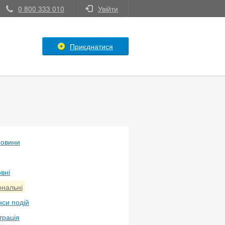
0 800 333 010
Увійти
Приєднатися
новини
вні
ональні
си подій
трація