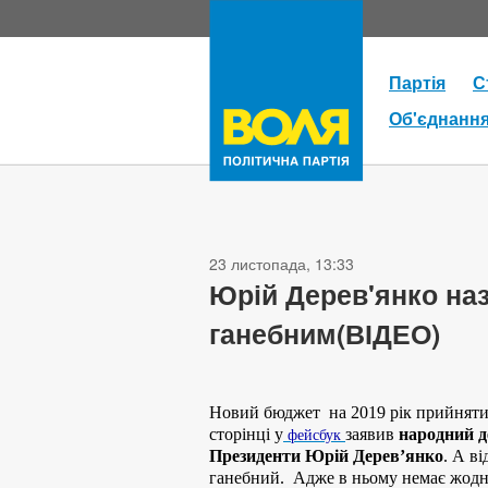
Партія
С
Об'єднанн
23 листопада, 13:33
Юрій Дерев'янко на
ганебним(ВІДЕО)
Новий бюджет на 2019 рік прийнятий
сторінці у
заявив
народний де
фейсбук
Президенти Юрій Дерев’янко
. А в
ганебний. Адже в ньому немає жодни