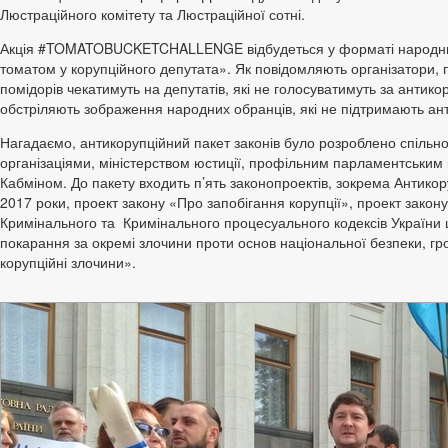
Люстраційного комітету та Люстраційної сотні.
Акція #TOMATOBUCKETCHALLENGE відбудеться у форматі народни
томатом у корупційного депутата». Як повідомляють організатори, 
помідорів чекатимуть на депутатів, які не голосуватимуть за антико
обстріляють зображення народних обранців, які не підтримають ан
Нагадаємо, антикорупційний пакет законів було розроблено спільн
організаціями, міністерством юстиції, профільним парламентським 
Кабміном. До пакету входить п’ять законопроектів, зокрема Антикор
2017 роки, проект закону «Про запобігання корупції», проект закон
Кримінального та Кримінального процесуального кодексів України 
покарання за окремі злочини проти основ національної безпеки, гр
корупційні злочини».