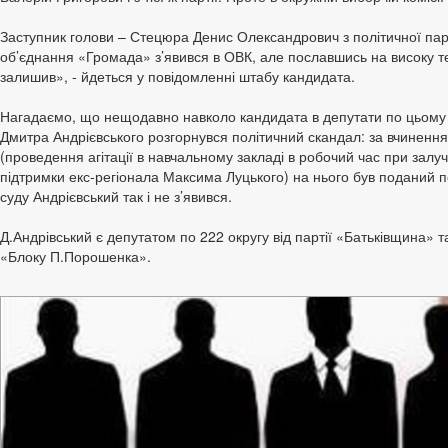
Заступник голови – Стецюра Денис Олександрович з політичної парт
об’єднання «Громада» з’явився в ОВК, але пославшись на високу т
залишив», - йдеться у повідомленні штабу кандидата.
Нагадаємо, що нещодавно навколо кандидата в депутати по цьому 
Дмитра
Андрієвського розгорнувся політичний скандал: за вчиненн
(проведення агітації в навчальному закладі в робочий час при залу
підтримки екс-регіонала Максима Луцького) на нього був поданий п
суду Андрієвський так і не з’явився.
Д.Андрівський є депутатом по 222 округу від партії «Батьківщина» т
«Блоку П.Порошенка».