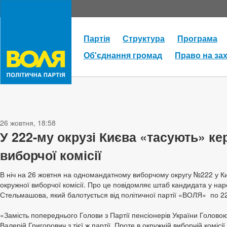
Партія
Структура
Програма
Об'єднання громад
Право на за
26 жовтня, 18:58
У 222-му окрузі Києва «тасують» ке
виборчої комісії
В ніч на 26 жовтня на одномандатному виборчому округу №222 у Ки
окружної виборчої комісії. Про це повідомляє штаб кандидата у на
Стельмашова, який балотується від політичної партії «ВОЛЯ» по 22
«Замість попереднього Голови з Партії пенсіонерів України Голово
Валерій Григорович з тієї ж партії. Проте в окружній виборчій комісії 