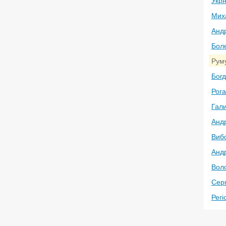
Укр
Мих
Анд
Боле
Рум
Богд
Рог
Гал
Анд
Виб
Андр
Вол
Серг
Регі