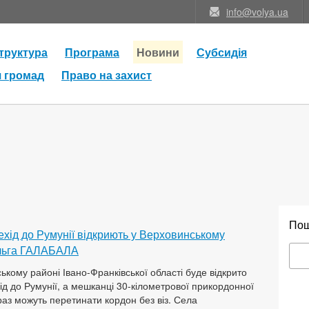
info@volya.ua
труктура
Програма
Новини
Субсидія
я громад
Право на захист
По
хід до Румунії відкриють у Верховинському
Ольга ГАЛАБАЛА
ькому районі Івано-Франківської області буде відкрито
ід до Румунії, а мешканці 30-кілометрової прикордонної
раз можуть перетинати кордон без віз. Села