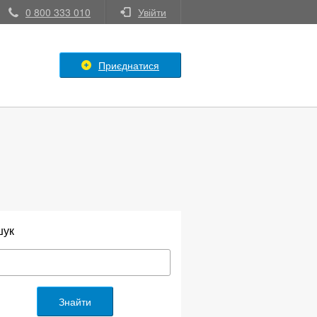
0 800 333 010
Увійти
Приєднатися
шук
Знайти