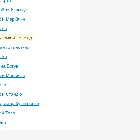
нафта
айло Якимчук
рій Марійчин
хів
унський перехід
ан Хлівінський
атин
ина Богун
рій Марійчин
ори
ій Стандіо
одимир Кушніренко
ій Таран
они