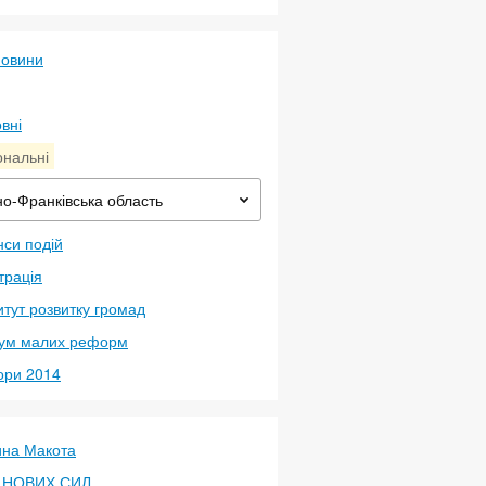
новини
вні
ональні
но-Франківська область
си подій
трація
итут розвитку громад
ум малих реформ
ори 2014
ина Макота
 НОВИХ СИЛ