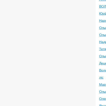
ВО
Юрі
Нар
Оль
Оль
Над
Тет
Оль
Деце
Вол
ліс
Мар
Оль
Оле
Яре