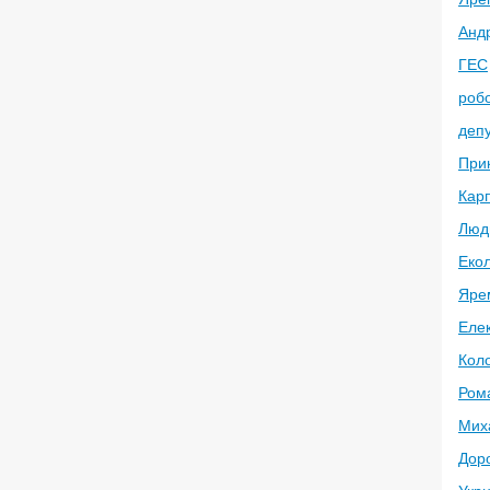
Анд
ГЕС
робо
депу
При
Кар
Люд
Екол
Яре
Елек
Кол
Ром
Миха
Дор