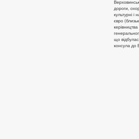
Верховинськ
дороги, охор
культурні і 
євро (близьк
керівництва
генеральног
що відбулас
консула до 