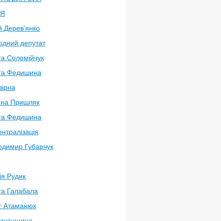
ЛЯ
й Дерев'янко
одний депутат
га Соломійчук
га Федишина
вірна
яна Пришляк
га Федишина
нтралізація
одимир Губарчук
ія Рудик
га Галабала
г Атаманюк
мчанщина