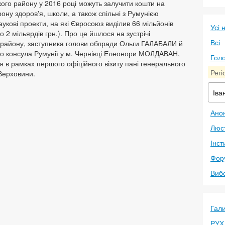
ого району у 2016 році можуть залучити кошти на
ону здоров'я, школи, а також спільні з Румунією
наукові проекти, на які Євросоюз виділив 66 мільйонів
Усі 
о 2 мільярдів грн.). Про це йшлося на зустрічі
Всі
 району, заступника голови облради Ольги ГАЛАБАЛИ й
о консула Румунії у м. Чернівці Елеонори МОЛДАВАН,
Голо
я в рамках першого офіційного візиту пані генерального
Регі
Верховини.
Іва
Анон
Люс
Інст
Фор
Виб
Гал
РУХ