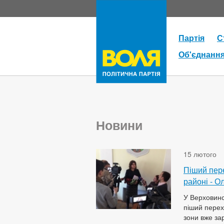
Партія
С
Об'єднанн
Новини
15 лютого
Піший пере
районі - 
У Верховинс
піший перех
зони вже за