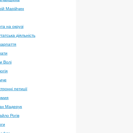
рій Марійчин
та на окрузі
татська діяльність
карпаття
пати
и Волі
огія
мче
тронні петиції
омия
ан Мадерук
йло Рогів
оги