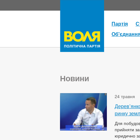
Партія
С
Об'єднанн
Новини
24 травня
Дерев’янко
ринку землі
Для побудов
прийняти за
юридично за