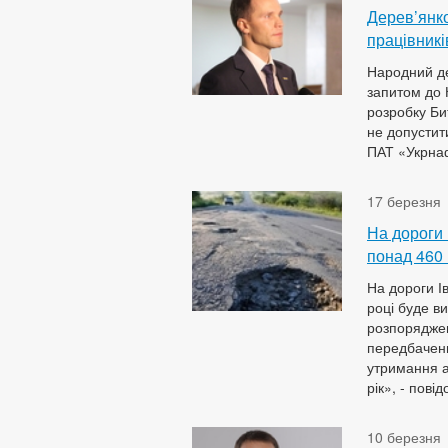
Дерев’янко
працівник
Народний де
запитом до К
розробку Би
не допустит
ПАТ «Укрна
17 березня
На дороги
понад 460 
На дороги І
році буде в
розпоряджен
передбачен
утримання а
рік», - пові
10 березня