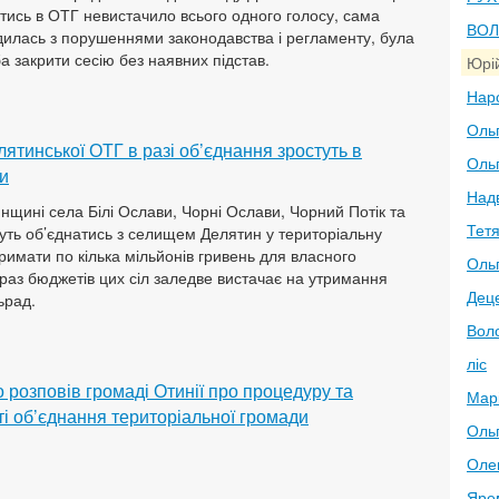
атись в ОТГ невистачило всього одного голосу, сама
ВО
дилась з порушеннями законодавства і регламенту, була
а закрити сесію без наявних підстав.
Юрі
Нар
Оль
ятинської ОТГ в разі об’єднання зростуть в
Оль
и
Над
нщині села Білі Ослави, Чорні Ослави, Чорний Потік та
Тет
уть об’єднатись з селищем Делятин у територіальну
тримати по кілька мільйонів гривень для власного
Оль
араз бюджетів цих сіл заледве вистачає на утримання
Деце
ьрад.
Вол
ліс
 розповів громаді Отинії про процедуру та
Мар
і об’єднання територіальної громади
Оль
Оле
Яре