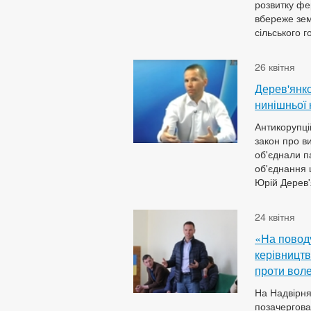
розвитку фер
вбереже зем
сільського г
26 квітня
Дерев'янк
нинішньої 
Антикорупці
закон про ви
об'єднали 
об'єднання 
Юрій Дерев'я
24 квітня
«На поводу
керівництв
проти вол
На Надвірня
позачергова