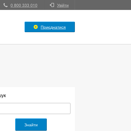
0 800 333 010
Увійти
Приєднатися
шук
Знайти