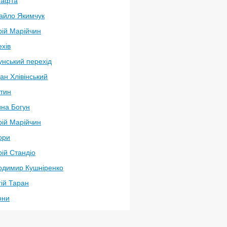
нафта
айло Якимчук
рій Марійчин
хів
унський перехід
ан Хлівінський
атин
ина Богун
рій Марійчин
ори
ій Стандіо
одимир Кушніренко
ій Таран
они