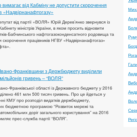
Укр
 вимагає від Кабміну не допустити скорочення
Мих
ів «Надвірнанафтогазу»
Анд
путат від партії «ВОЛЯ» Юрій Дерев’янко звернувся із
Боле
абінету міністрів України, в яком просить відновити
тків-Бабчинського нафтогазоконденсатного родовища та
Рум
и скорочення працівників НГВУ «Надвірнанафтогаз»
Богд
фта».
Рог
Гал
 Івано-Франківщини з Держбюджету виділили
Анд
мільйонів гривень – “ВОЛЯ”
Виб
вано-Франківської області із Державного бюджету у 2016
Андр
иділено 461 млн 500 тисяч гривень. Про це йдеться у
ні КМУ про розподіл видатків держбюджету,
Вол
их бюджетною програмою “Розвиток мережі та
Серг
втомобільних доріг загального користування” на 2016
домляє прес-служба партії “ВОЛЯ”.
Регі