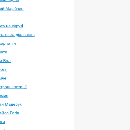
рій Марійчин
та на окрузі
татська діяльність
карпаття
пати
и Волі
огія
мче
тронні петиції
омия
ан Мадерук
йло Рогів
оги