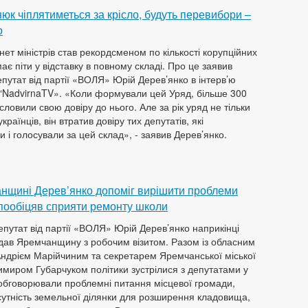
к чіплятиметься за крісло, будуть перевибори –
о
нет міністрів став рекордсменом по кількості корупційних
має піти у відставку в повному складі. Про це заявив
путат від партії «ВОЛЯ» Юрій Дерев’янко в інтерв’ю
“NadvirnaTV». «Коли формували цей Уряд, більше 300
словили свою довіру до нього. Але за рік уряд не тільки
країнців, він втратив довіру тих депутатів, які
 і голосували за цей склад», - заявив Дерев’янко.
нщині Дерев’янко допоміг вирішити проблеми
 пообіцяв сприяти ремонту школи
путат від партії «ВОЛЯ» Юрій Дерев’янко наприкінці
ідав Яремчанщину з робочим візитом. Разом із обласним
ндрієм Марійчиним та секретарем Яремчанської міської
миром Губарчуком політики зустрілися з депутатами у
 обговорювали проблемні питання місцевої громади,
сутність земельної ділянки для розширення кладовища,