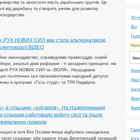
мерства та захистити якість українських грунтів. Це
лі від дерибану та створить умови для розвитку
осподарства.
Усі 
Всі
Голо
о: РУХ НОВИХ СИЛ має стати альтернативою
Регі
клептократії.ВІДЕО
йне законодавство, справедливе правосуддя, новий
Іва
бори, реальні дієві реформи - ті засадничі принципи, які
партії РУХ НОВИХ СИЛ та «ВОЛЯ». Нещодавне
Анон
цих політичних сил прокоментував народний депутат
Люс
нко в програмі «Гість студії» та ТРК Надвірна.
Інст
Фор
» в сільських «олігархів». На Надвірнянщині
Виб
о сільради саботувало роботу сесії та пішло
евиявлення громади
Гал
нщині в селі Білі Ослави вчора відбулась скандальна
 сесія сільради: аби надати згоду Делятинській селищній
РУХ