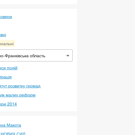
новини
вні
ональні
но-Франківська область
си подій
трація
итут розвитку громад
ум малих реформ
ори 2014
ина Макота
 НОВИХ СИЛ