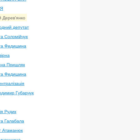
ЛЯ
й Дерев'янко
одний депутат
га Соломійчук
га Федишина
вірна
яна Пришляк
га Федишина
нтралізація
одимир Губарчук
ія Рудик
га Галабала
г Атаманюк
мчанщина