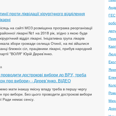
Анд
инії проти ліквідації хірургічного відділення
ГЕС
ікарні
робо
місяць на сайті МОЗ розміщена програма реорганізації
депу
районної лікарні №1 на 2018 рік, згідно з якою буде
ірургічний відділ лікарні. Ініціативна група лікарів
При
ликала збори громади селища Отинії, на які зійшлися
Кар
анці ближніх сіл, працівники лікарні, прибув народний
 партії "ВОЛЯ" Юрій Дерев’янко.
Люд
Екол
да
Яре
 проводити дострокові вибори до ВРУ, треба
Елек
кон про вибори» - Дерев’янко. ВІДЕО
Кол
емо мати інакшу якісну владу треба в першу чергу
Ром
он про вибори. Без цього проводити дострокові вибори
ї Ради немає сенсу.
Миха
Дор