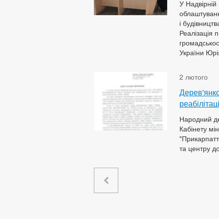
У Надвірній
облаштування
і будівництв
Реалізація 
громадськос
України Юрі
2 лютого
Дерев'янко
реабілітац
Народний де
Кабінету мі
"Прикарпатт
та центру до