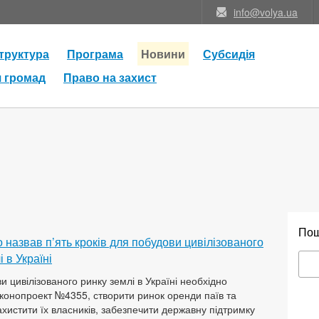
info@volya.ua
труктура
Програма
Новини
Субсидія
я громад
Право на захист
По
 назвав п’ять кроків для побудови цивілізованого
 в Україні
и цивілізованого ринку землі в Україні необхідно
конопроект №4355, створити ринок оренди паїв та
хистити їх власників, забезпечити державну підтримку