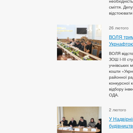
необхідніст
сміття. Депу
відстоювати
26 лютого
ВОЛЯ трим
Укрнафтою
ВОЛЯ відсто
ЗОШ І-ІІІ с
учнівських 
кошти «Укрн
районної ра
конкурсної 
відбору інве
ОДА.
2 лютого
У Надвірні
будівницт