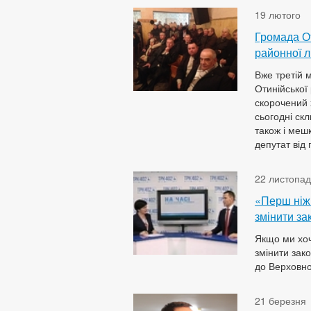
19 лютого
Громада От
районної л
Вже третій 
Отинійської 
скорочений х
сьогодні ск
також і мешк
депутат від
22 листопа
«Перш ніж
змінити за
Якщо ми хоч
змінити зак
до Верховно
21 березня