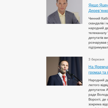
Якщо Яценю
Дерев’янк
Чинний Кабі
скандалів і 
народний де
телеканалу 
депутатів ви
розчарував у
підтримували
3 березня
На Яремча
громад та
Народний де
лютого відв
депутатом А
ради Володи
Ворохті, де
зокрема від