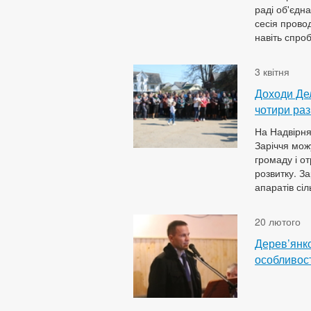
раді об'єдн
сесія прово
навіть спроб
3 квітня
Доходи Дел
чотири раз
На Надвірня
Заріччя мож
громаду і о
розвитку. З
апаратів сіл
20 лютого
Дерев’янко
особливост