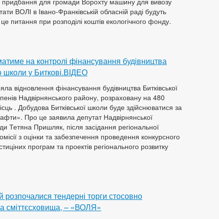
ь придбання для громади Ворохту машину для вивозу
тати ВОЛІ в Івано-Франківській обласній раді будуть
 це питання при розподілі коштів екологічного фонду.
атиме на контролі фінансування будівництва
 школи у Биткові.ВІДЕО
яла відновлення фінансування будівництва Битківської
тупенів Надвірнянського району, розраховану на 480
місць . Добудова Битківської школи буде здійснюватися за
афти». Про це заявила депутат Надвірнянської
ди Тетяна Пришляк, після засідання регіональної
комісії з оцінки та забезпечення проведення конкурсного
стиціних програм та проектів регіонального розвитку
й розпочалися тендерні торги стосовно
ва сміттєсховища, – «ВОЛЯ»