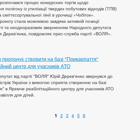
 розпочався процес конкурсних торгів щодо
 полігону із утилізації твердих побутових відходів (ТПВ)
а сміттєсортувальної лінії в урочищі «Чобіток».
проекту стала можливою завдяки активній позиції
ті та неодноразовим зверненням Народного депутата
я Дерев’янка, повідомляє прес-служба партії «ВОЛЯ».
 пропонує створити на базі "Прикарпаття"
ійний центр для учасників АТО
путат від партії "ВОЛЯ" Юрій Дерев'янко звернувся до
ністрів України з вимогою сприяти створенню на базі
я" в Яремче реабілітаційного центру для учасників АТО
звілля для дітей.
1
2
3
4
5
6