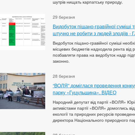
шутрів нищать карпатську природу.
29 березня
Видобуток піщано-гравійної суміші 
штучно не робити з людей злодіїв 
Видобуток піщано-гравійної суміші необх
місцевих бюджетів надходила рента від 
позбавляти права на видобуток надр підп
законно.
28 березня
“ВОЛЯ” доміглася проведення конку
парку «Гуцульщина». ВІДЕО
Народний депутат від партії «ВОЛЯ» Юрі
активістами партії «ВОЛЯ» домоглись від
екології та природних ресурсів проведен
директора Національного природного па