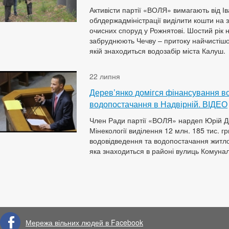
Активісти партії «ВОЛЯ» вимагають від І
облдержадміністрації виділити кошти на
очисних споруд у Рожнятові. Шостий рік 
забруднюють Чечву – притоку найчистішо
якій знаходиться водозабір міста Калуш.
22 липня
Дерев’янко​ домігся фінансування​ 
водопостачання в ​Надвірній. ВІДЕО
Член Ради партії «ВОЛЯ» нардеп Юрій Де
Мінекології виділення 12 млн. 185 тис. г
водовідведення та водопостачання житлов
яка знаходиться в районі вулиць Комунал
Мережа вільних людей в Facebook