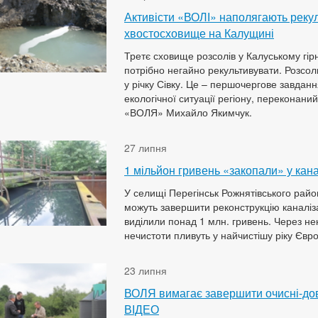
Активісти «ВОЛІ» наполягають рекул
хвостосховище на Калущині
Третє сховище розсолів у Калуському гі
потрібно негайно рекультивувати. Розсол
у річку Сівку. Це – першочергове завдан
екологічної ситуації регіону, переконани
«ВОЛЯ» Михайло Якимчук.
27 липня
1 мільйон гривень «закопали» у кан
У селищі Перегінськ Рожнятівського район
можуть завершити реконструкцію каналіза
виділили понад 1 млн. гривень. Через не
нечистоти пливуть у найчистішу ріку Євр
23 липня
ВОЛЯ вимагає завершити очисні-дов
ВІДЕО