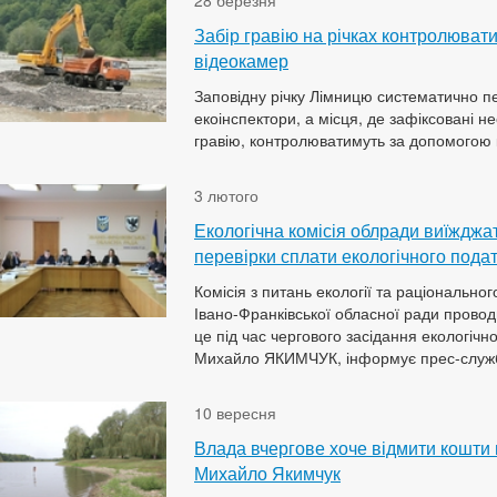
28 березня
Забір гравію на річках контролюват
відеокамер
Заповідну річку Лімницю систематично п
екоінспектори, а місця, де зафіксовані н
гравію, контролюватимуть за допомогою 
3 лютого
Екологічна комісія облради виїжджа
перевірки сплати екологічного пода
Комісія з питань екології та раціональн
Івано-Франківської обласної ради провод
це під час чергового засідання екологічної
Михайло ЯКИМЧУК, інформує прес-служб
10 вересня
Влада вчергове хоче відмити кошти 
Михайло Якимчук