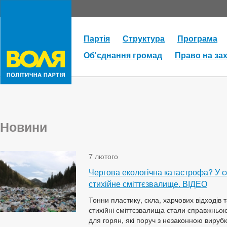
Партія
Структура
Програма
Об'єднання громад
Право на за
Новини
7 лютого
Чергова екологічна катастрофа? У с
стихійне сміттєзвалище. ВІДЕО
Тонни пластику, скла, харчових відходів 
стихійні сміттєзвалища стали справжньо
для горян, які поруч з незаконною вирубк