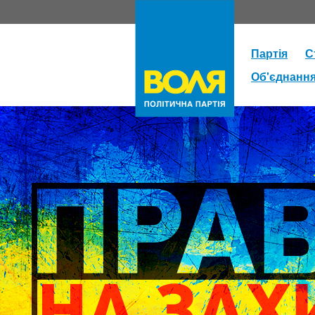
Партія
С
Об'єднанн