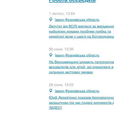
1 лютого, 13:24
Івано-Франківська область
Депутат від ВОЛІ взялася за вирішенн
наболілих роками проблем грибка та
неякісної води у школі на Богородчан
30 січня, 13:30
Івано-Франківська область
На Верховинщині шукають патронатни
вихователів для дітей, які опинилися в
складних життєвих умовах
29 січня, 15:03
Івано-Франківська область
Юрій Дерев'янко показав бюрократичн
залаштунки під час подачі документів 
(ВІДЕО)