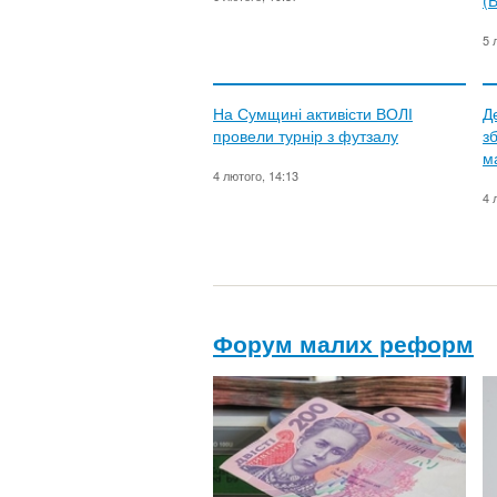
(
5 
На Сумщині активісти ВОЛІ
Д
провели турнір з футзалу
з
м
4 лютого, 14:13
4 
Форум малих реформ