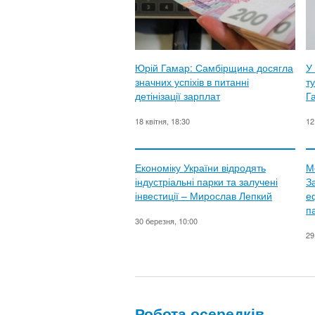
Юрій Гамар: Самбірщина досягла
У
значних успіхів в питанні
ту
детінізації зарплат
Г
18 квітня, 18:30
12
Економіку України відродять
М
індустріальні парки та залучені
З
інвестиції – Мирослав Лепкий
е
п
30 березня, 10:00
29
Робота осередків