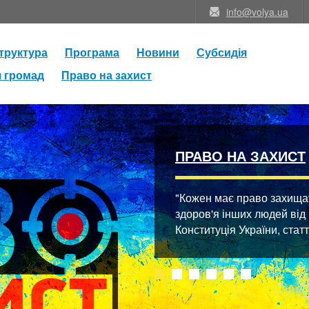
info@volya.ua
труктура
Програма
Новини
Субсидія
я громад
Право на захист
ПРАВО НА ЗАХИСТ
"Кожен має право захищати
здоров'я інших людей від
Конституція України, стат