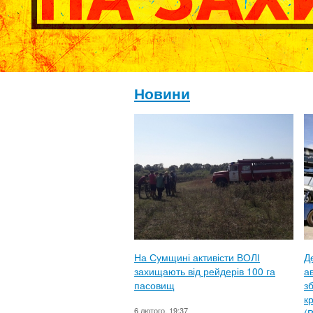
Новини
На Сумщині активісти ВОЛІ
Д
захищають від рейдерів 100 га
ав
пасовищ
з
к
6 лютого, 19:37