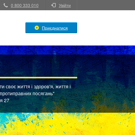
0 800 333 010
Увійти
Приєднатися
 своє життя і здоров'я, життя і
 протиправних посягань"
тя 27