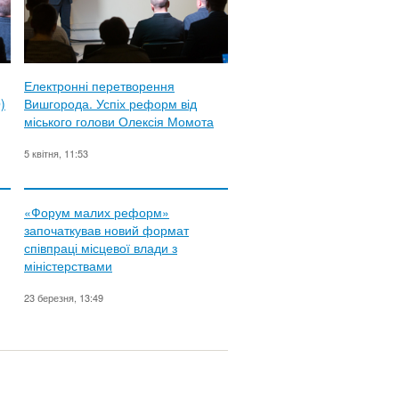
Електронні перетворення
)
Вишгорода. Успіх реформ від
міського голови Олексія Момота
5 квітня, 11:53
«Форум малих реформ»
започаткував новий формат
співпраці місцевої влади з
міністерствами
23 березня, 13:49