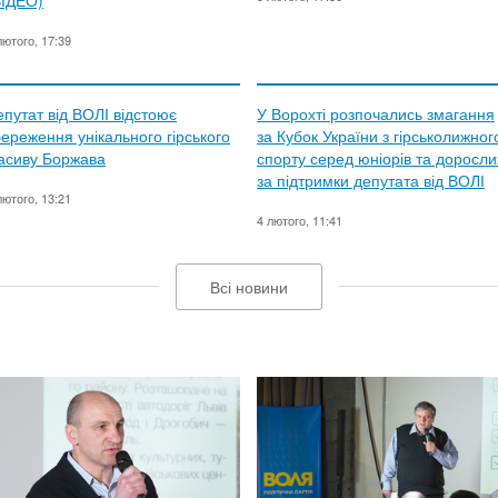
ВІДЕО)
лютого, 17:39
епутат від ВОЛІ відстоює
У Ворохті розпочались змагання
береження унікального гірського
за Кубок України з гірськолижног
асиву Боржава
спорту серед юніорів та доросли
за підтримки депутата від ВОЛІ
лютого, 13:21
4 лютого, 11:41
Всі новини