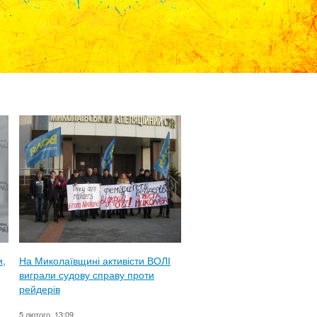
и,
На Миколаївщині активісти ВОЛІ
виграли судову справу проти
рейдерів
5 лютого, 13:09