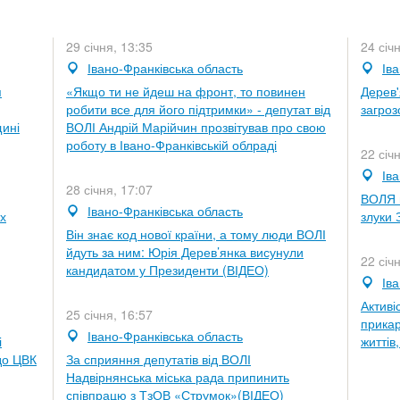
29 січня, 13:35
24 січ
Івано-Франківська область
Ів
я
«Якщо ти не йдеш на фронт, то повинен
Дерев'
робити все для його підтримки» - депутат від
загро
щині
ВОЛІ Андрій Марійчин прозвітував про свою
роботу в Івано-Франківській облраді
22 січ
Ів
28 січня, 17:07
ВОЛЯ в
Івано-Франківська область
х
злуки
Він знає код нової країни, а тому люди ВОЛІ
йдуть за ним: Юрія Дерев’янка висунули
22 січ
кандидатом у Президенти (ВІДЕО)
Ів
Активі
25 січня, 16:57
прикар
Івано-Франківська область
і
життів
до ЦВК
За сприяння депутатів від ВОЛІ
Надвірнянська міська рада припинить
співпрацю з ТзОВ «Струмок»(ВІДЕО)