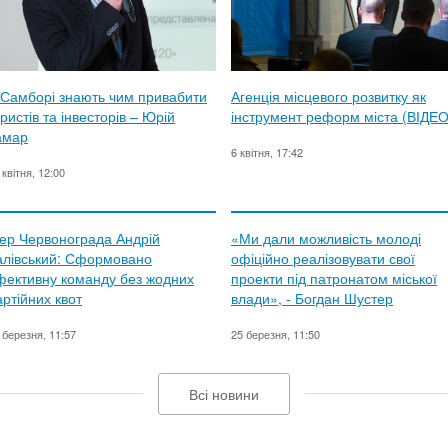
 Самборі знають чим привабити
Агенція місцевого розвитку як
ристів та інвесторів – Юрій
інструмент реформ міста (ВІДЕО
амар
6 квітня, 17:42
 квітня, 12:00
ер Червонограда Андрій
«Ми дали можливість молоді
алівський: Сформовано
офіційно реалізовувати свої
фективну команду без жодних
проекти під патронатом міської
артійних квот
влади», - Богдан Шустер
 березня, 11:57
25 березня, 11:50
Всі новини