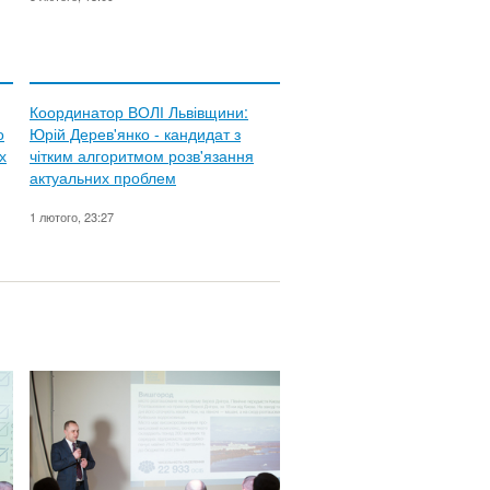
Координатор ВОЛІ Львівщини:
о
Юрій Дерев'янко - кандидат з
х
чітким алгоритмом розв'язання
актуальних проблем
1 лютого, 23:27