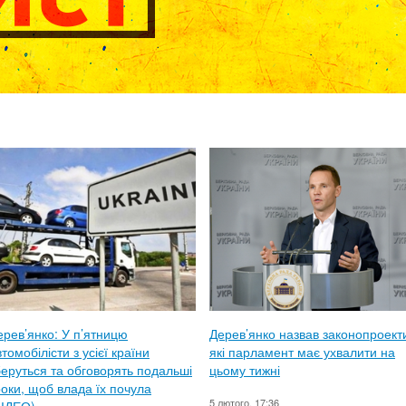
ерев’янко: У п’ятницю
Дерев’янко назвав законопроект
томобілісти з усієї країни
які парламент має ухвалити на
беруться та обговорять подальші
цьому тижні
роки, щоб влада їх почула
5 лютого, 17:36