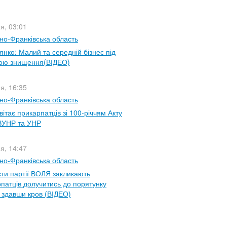
ня, 03:01
ано-Франківська область
янко: Малий та середній бізнес під
зою знищення(ВІДЕО)
ня, 16:35
ано-Франківська область
ітає прикарпатців зі 100-річчям Акту
 ЗУНР та УНР
ня, 14:47
ано-Франківська область
сти партії ВОЛЯ закликають
патців долучитись до порятунку
, здавши кров (ВІДЕО)