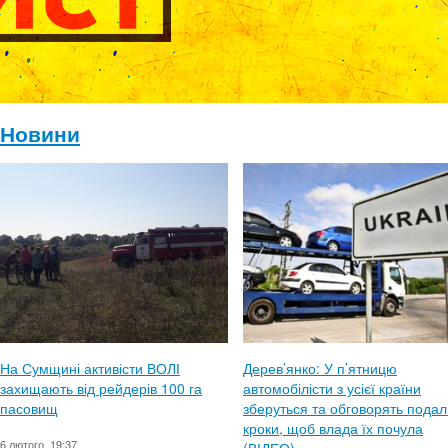
Новини
На Сумщині активісти ВОЛІ
Дерев’янко: У п’ятницю
захищають від рейдерів 100 га
автомобілісти з усієї країни
пасовищ
зберуться та обговорять подал
кроки, щоб влада їх почула
6 лютого, 19:37