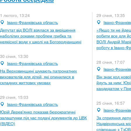
1 лютого, 13:24
29 січня, 13:35
Івано-Франківська область
Івано-Франків
Депутат від ВОЛІ взялася за вирішення
«Якщо ти не йдеш
наболілих роками проблем грибка та
робити все для йо
неякісної води у школі на Богородчанщині
ВОЛІ Андрій Марі
роботу в Івано-Фр
30 січня, 13:30
28 січня, 17:07
Івано-Франківська область
Івано-Франків
На Верховинщині шукають патронатних
вихователів для дітей, які опинилися в
Він знає код ново
складних життєвих умовах
йдуть за ним: Юр
кандидатом у Пре
29 січня, 15:03
25 січня, 16:57
Івано-Франківська область
Івано-Франків
Юрій Дерев'янко показав бюрократичні
залаштунки під час подачі документів до ЦВК
За сприяння депут
(ВІДЕО)
Надвірнянська мі
співпрацю з ТзО