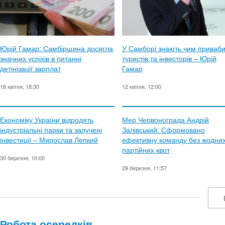
Юрій Гамар: Самбірщина досягла
У Самборі знають чим приваб
значних успіхів в питанні
туристів та інвесторів – Юрій
детінізації зарплат
Гамар
18 квітня, 18:30
12 квітня, 12:00
Економіку України відродять
Мер Червонограда Андрій
індустріальні парки та залучені
Залівський: Сформовано
інвестиції – Мирослав Лепкий
ефективну команду без жодни
партійних квот
30 березня, 10:00
29 березня, 11:57
Робота осередків