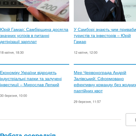
Юрій Гамар: Самбірщина досягла
У Самборі знають чим приваб
значних успіхів в питанні
туристів та інвесторів – Юрій
детінізації зарплат
Гамар
18 квітня, 18:30
12 квітня, 12:00
Економіку України відродять
Мер Червонограда Андрій
індустріальні парки та залучені
Залівський: Сформовано
інвестиції – Мирослав Лепкий
ефективну команду без жодни
партійних квот
30 березня, 10:00
29 березня, 11:57
Робота осередків