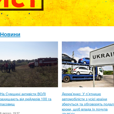
Новини
На Сумщині активісти ВОЛІ
Дерев’янко: У п’ятницю
захищають від рейдерів 100 га
автомобілісти з усієї країни
пасовищ
зберуться та обговорять подал
кроки, щоб влада їх почула
6 лютого, 19:37