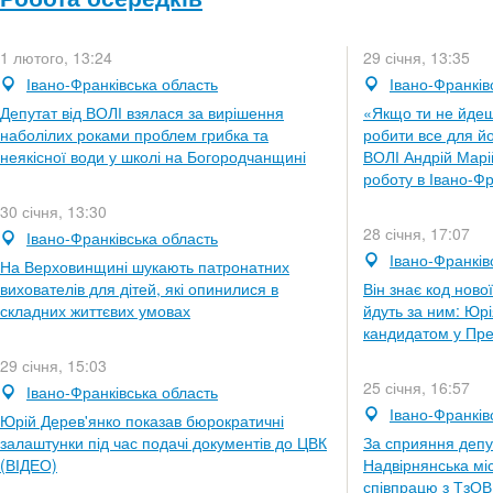
1 лютого, 13:24
29 січня, 13:35
Івано-Франківська область
Івано-Франків
Депутат від ВОЛІ взялася за вирішення
«Якщо ти не йдеш
наболілих роками проблем грибка та
робити все для йо
неякісної води у школі на Богородчанщині
ВОЛІ Андрій Марі
роботу в Івано-Фр
30 січня, 13:30
28 січня, 17:07
Івано-Франківська область
Івано-Франків
На Верховинщині шукають патронатних
вихователів для дітей, які опинилися в
Він знає код ново
складних життєвих умовах
йдуть за ним: Юр
кандидатом у Пре
29 січня, 15:03
25 січня, 16:57
Івано-Франківська область
Івано-Франків
Юрій Дерев'янко показав бюрократичні
залаштунки під час подачі документів до ЦВК
За сприяння депут
(ВІДЕО)
Надвірнянська мі
співпрацю з ТзО