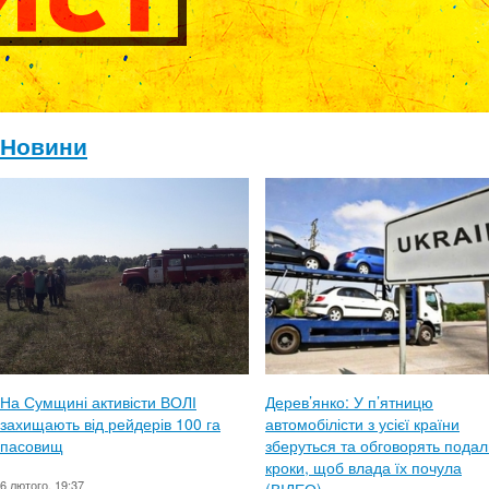
Новини
На Сумщині активісти ВОЛІ
Дерев’янко: У п’ятницю
захищають від рейдерів 100 га
автомобілісти з усієї країни
пасовищ
зберуться та обговорять подал
кроки, щоб влада їх почула
6 лютого, 19:37