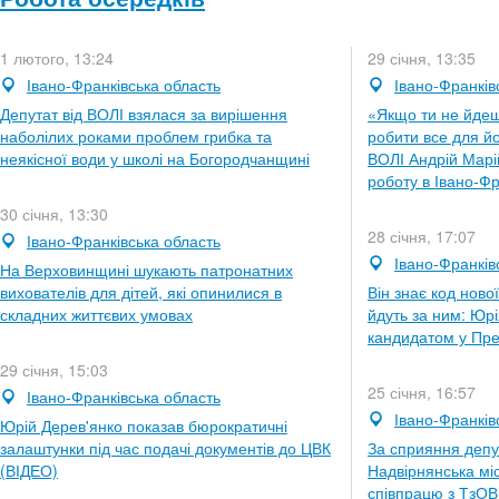
1 лютого, 13:24
29 січня, 13:35
Івано-Франківська область
Івано-Франків
Депутат від ВОЛІ взялася за вирішення
«Якщо ти не йдеш
наболілих роками проблем грибка та
робити все для йо
неякісної води у школі на Богородчанщині
ВОЛІ Андрій Марі
роботу в Івано-Фр
30 січня, 13:30
28 січня, 17:07
Івано-Франківська область
Івано-Франків
На Верховинщині шукають патронатних
вихователів для дітей, які опинилися в
Він знає код ново
складних життєвих умовах
йдуть за ним: Юр
кандидатом у Пре
29 січня, 15:03
25 січня, 16:57
Івано-Франківська область
Івано-Франків
Юрій Дерев'янко показав бюрократичні
залаштунки під час подачі документів до ЦВК
За сприяння депут
(ВІДЕО)
Надвірнянська мі
співпрацю з ТзО