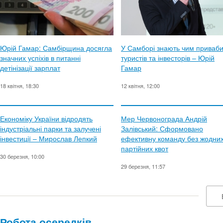
Юрій Гамар: Самбірщина досягла
У Самборі знають чим приваб
значних успіхів в питанні
туристів та інвесторів – Юрій
детінізації зарплат
Гамар
18 квітня, 18:30
12 квітня, 12:00
Економіку України відродять
Мер Червонограда Андрій
індустріальні парки та залучені
Залівський: Сформовано
інвестиції – Мирослав Лепкий
ефективну команду без жодни
партійних квот
30 березня, 10:00
29 березня, 11:57
Робота осередків