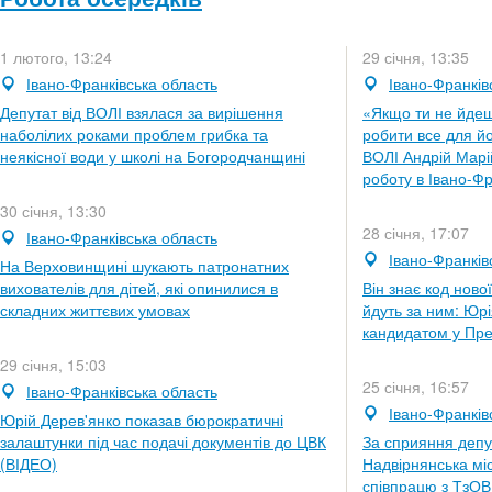
1 лютого, 13:24
29 січня, 13:35
Івано-Франківська область
Івано-Франків
Депутат від ВОЛІ взялася за вирішення
«Якщо ти не йдеш
наболілих роками проблем грибка та
робити все для йо
неякісної води у школі на Богородчанщині
ВОЛІ Андрій Марі
роботу в Івано-Фр
30 січня, 13:30
28 січня, 17:07
Івано-Франківська область
Івано-Франків
На Верховинщині шукають патронатних
вихователів для дітей, які опинилися в
Він знає код ново
складних життєвих умовах
йдуть за ним: Юр
кандидатом у Пре
29 січня, 15:03
25 січня, 16:57
Івано-Франківська область
Івано-Франків
Юрій Дерев'янко показав бюрократичні
залаштунки під час подачі документів до ЦВК
За сприяння депут
(ВІДЕО)
Надвірнянська мі
співпрацю з ТзО