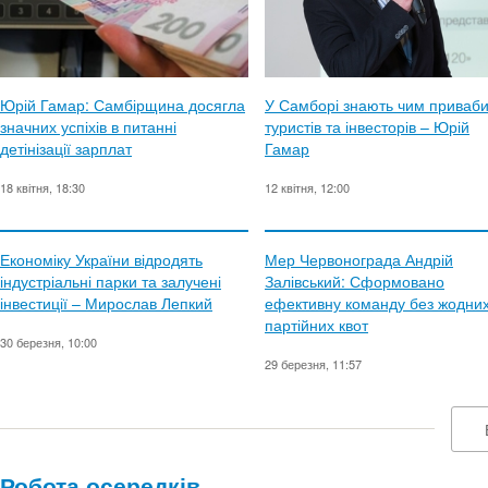
Юрій Гамар: Самбірщина досягла
У Самборі знають чим приваб
значних успіхів в питанні
туристів та інвесторів – Юрій
детінізації зарплат
Гамар
18 квітня, 18:30
12 квітня, 12:00
Економіку України відродять
Мер Червонограда Андрій
індустріальні парки та залучені
Залівський: Сформовано
інвестиції – Мирослав Лепкий
ефективну команду без жодни
партійних квот
30 березня, 10:00
29 березня, 11:57
Робота осередків