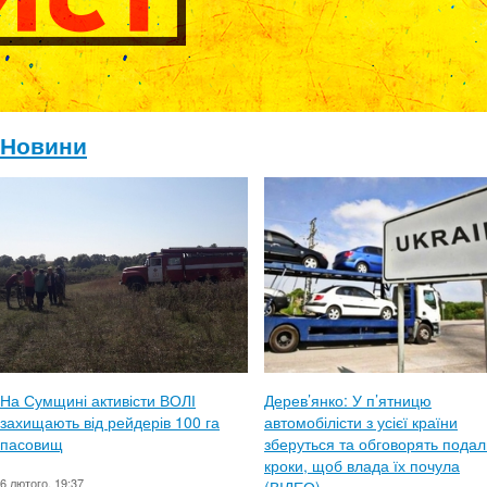
Новини
На Сумщині активісти ВОЛІ
Дерев’янко: У п’ятницю
захищають від рейдерів 100 га
автомобілісти з усієї країни
пасовищ
зберуться та обговорять подал
кроки, щоб влада їх почула
6 лютого, 19:37