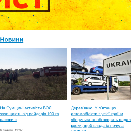
Новини
На Сумщині активісти ВОЛІ
Дерев’янко: У п’ятницю
захищають від рейдерів 100 га
автомобілісти з усієї країни
пасовищ
зберуться та обговорять подал
кроки, щоб влада їх почула
6 лютого, 19:37