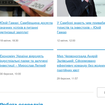
Юрій Гамар: Самбірщина досягла
У Самборі знають чим приваб
значних успіхів в питанні
туристів та інвесторів – Юрій
детінізації зарплат
Гамар
18 квітня, 18:30
12 квітня, 12:00
Економіку України відродять
Мер Червонограда Андрій
індустріальні парки та залучені
Залівський: Сформовано
інвестиції – Мирослав Лепкий
ефективну команду без жодни
партійних квот
30 березня, 10:00
29 березня, 11:57
Робота осередків