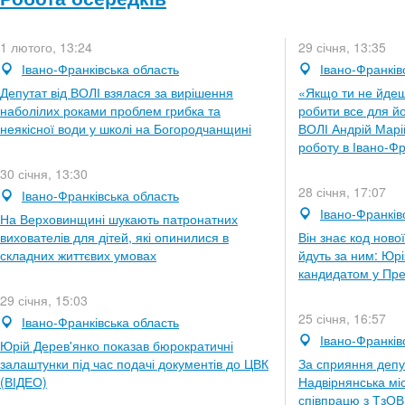
1 лютого, 13:24
29 січня, 13:35
Івано-Франківська область
Івано-Франків
Депутат від ВОЛІ взялася за вирішення
«Якщо ти не йдеш
наболілих роками проблем грибка та
робити все для йо
неякісної води у школі на Богородчанщині
ВОЛІ Андрій Марі
роботу в Івано-Фр
30 січня, 13:30
28 січня, 17:07
Івано-Франківська область
Івано-Франків
На Верховинщині шукають патронатних
вихователів для дітей, які опинилися в
Він знає код ново
складних життєвих умовах
йдуть за ним: Юр
кандидатом у Пре
29 січня, 15:03
25 січня, 16:57
Івано-Франківська область
Івано-Франків
Юрій Дерев'янко показав бюрократичні
залаштунки під час подачі документів до ЦВК
За сприяння депут
(ВІДЕО)
Надвірнянська мі
співпрацю з ТзО