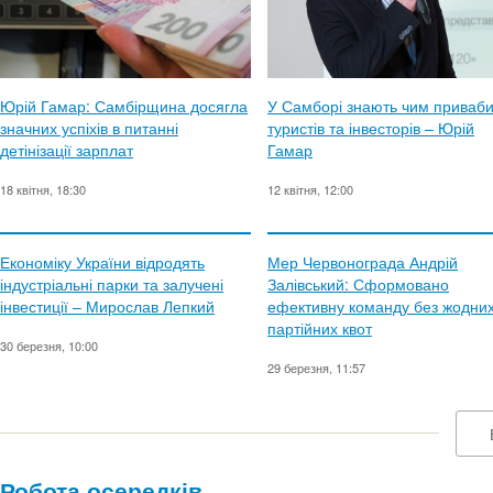
Юрій Гамар: Самбірщина досягла
У Самборі знають чим приваб
значних успіхів в питанні
туристів та інвесторів – Юрій
детінізації зарплат
Гамар
18 квітня, 18:30
12 квітня, 12:00
Економіку України відродять
Мер Червонограда Андрій
індустріальні парки та залучені
Залівський: Сформовано
інвестиції – Мирослав Лепкий
ефективну команду без жодни
партійних квот
30 березня, 10:00
29 березня, 11:57
Робота осередків