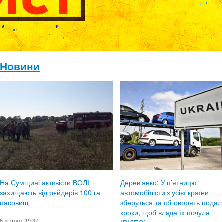
Новини
На Сумщині активісти ВОЛІ
Дерев’янко: У п’ятницю
захищають від рейдерів 100 га
автомобілісти з усієї країни
пасовищ
зберуться та обговорять подал
кроки, щоб влада їх почула
6 лютого, 19:37