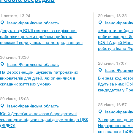
1 лютого, 13:24
29 січня, 13:35
Івано-Франківська область
Івано-Франків
Депутат від ВОЛІ взялася за вирішення
«Якщо ти не йдеш
наболілих роками проблем грибка та
робити все для йо
неякісної води у школі на Богородчанщині
ВОЛІ Андрій Марі
роботу в Івано-Фр
30 січня, 13:30
28 січня, 17:07
Івано-Франківська область
Івано-Франків
На Верховинщині шукають патронатних
вихователів для дітей, які опинилися в
Він знає код ново
складних життєвих умовах
йдуть за ним: Юр
кандидатом у Пре
29 січня, 15:03
25 січня, 16:57
Івано-Франківська область
Івано-Франків
Юрій Дерев'янко показав бюрократичні
залаштунки під час подачі документів до ЦВК
За сприяння депут
(ВІДЕО)
Надвірнянська мі
співпрацю з ТзО