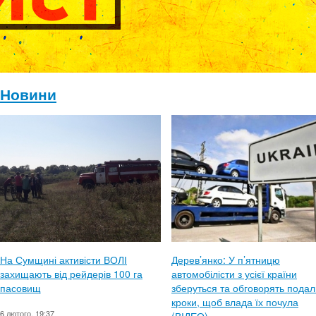
Новини
На Сумщині активісти ВОЛІ
Дерев’янко: У п’ятницю
захищають від рейдерів 100 га
автомобілісти з усієї країни
пасовищ
зберуться та обговорять подал
кроки, щоб влада їх почула
6 лютого, 19:37