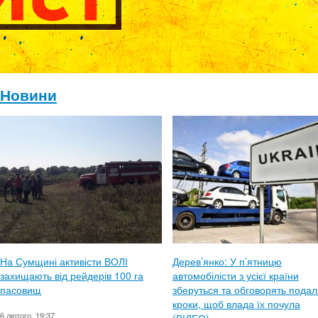
Новини
На Сумщині активісти ВОЛІ
Дерев’янко: У п’ятницю
захищають від рейдерів 100 га
автомобілісти з усієї країни
пасовищ
зберуться та обговорять подал
кроки, щоб влада їх почула
6 лютого, 19:37