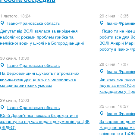
1 лютого, 13:24
29 січня, 13:35
Івано-Франківська область
Івано-Франків
Депутат від ВОЛІ взялася за вирішення
«Якщо ти не йдеш
наболілих роками проблем грибка та
робити все для йо
неякісної води у школі на Богородчанщині
ВОЛІ Андрій Марі
роботу в Івано-Фр
30 січня, 13:30
28 січня, 17:07
Івано-Франківська область
Івано-Франків
На Верховинщині шукають патронатних
вихователів для дітей, які опинилися в
Він знає код ново
складних життєвих умовах
йдуть за ним: Юр
кандидатом у Пре
29 січня, 15:03
25 січня, 16:57
Івано-Франківська область
Івано-Франків
Юрій Дерев'янко показав бюрократичні
залаштунки під час подачі документів до ЦВК
За сприяння депут
(ВІДЕО)
Надвірнянська мі
співпрацю з ТзО