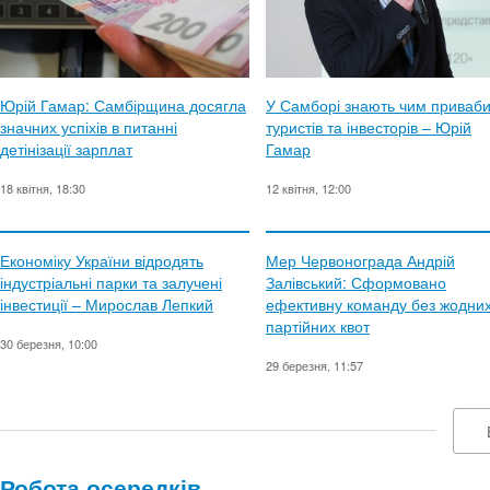
Юрій Гамар: Самбірщина досягла
У Самборі знають чим приваб
значних успіхів в питанні
туристів та інвесторів – Юрій
детінізації зарплат
Гамар
18 квітня, 18:30
12 квітня, 12:00
Економіку України відродять
Мер Червонограда Андрій
індустріальні парки та залучені
Залівський: Сформовано
інвестиції – Мирослав Лепкий
ефективну команду без жодни
партійних квот
30 березня, 10:00
29 березня, 11:57
Робота осередків