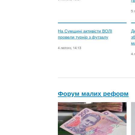
(
5 
На Сумщині активісти ВОЛІ
Д
провели турнір з футзалу
з
м
4 лютого, 14:13
4 
Форум малих реформ