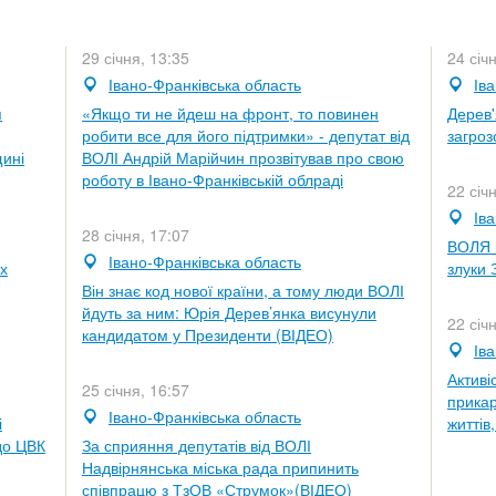
29 січня, 13:35
24 січ
Івано-Франківська область
Ів
я
«Якщо ти не йдеш на фронт, то повинен
Дерев'
робити все для його підтримки» - депутат від
загро
щині
ВОЛІ Андрій Марійчин прозвітував про свою
роботу в Івано-Франківській облраді
22 січ
Ів
28 січня, 17:07
ВОЛЯ в
Івано-Франківська область
х
злуки
Він знає код нової країни, а тому люди ВОЛІ
йдуть за ним: Юрія Дерев’янка висунули
22 січ
кандидатом у Президенти (ВІДЕО)
Ів
Активі
25 січня, 16:57
прикар
Івано-Франківська область
і
життів
до ЦВК
За сприяння депутатів від ВОЛІ
Надвірнянська міська рада припинить
співпрацю з ТзОВ «Струмок»(ВІДЕО)