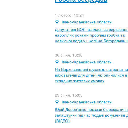
1 лютого, 13:24
Івано-Франківська область
Депутат від ВОЛІ взялася за вирішенн
наболілих роками проблем грибка та
неякісної води у школі на Богородчан
30 січня, 13:30
Івано-Франківська область
На Верховинщині шукають патронатни
вихователів для дітей, які опинилися в
складних життєвих умовах
29 січня, 15:03
Івано-Франківська область
Юрій Дерев'янко показав бюрократичн
залаштунки під час подачі документів 
(ВІДЕО)