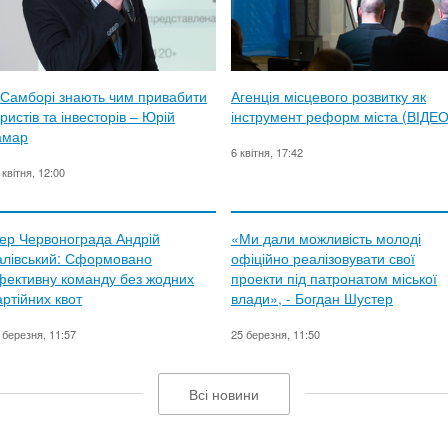
 Самборі знають чим привабити
Агенція місцевого розвитку як
ристів та інвесторів – Юрій
інструмент реформ міста (ВІДЕО
амар
6 квітня, 17:42
 квітня, 12:00
ер Червонограда Андрій
«Ми дали можливість молоді
алівський: Сформовано
офіційно реалізовувати свої
фективну команду без жодних
проекти під патронатом міської
артійних квот
влади», - Богдан Шустер
 березня, 11:57
25 березня, 11:50
Всі новини