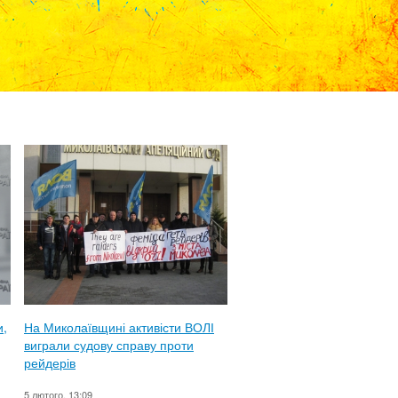
и,
На Миколаївщині активісти ВОЛІ
виграли судову справу проти
рейдерів
5 лютого, 13:09