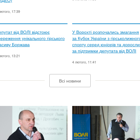
ВІДЕО)
лютого, 17:39
епутат від ВОЛІ відстоює
У Ворохті розпочались змагання
береження унікального гірського
за Кубок України з гірськолижног
асиву Боржава
спорту серед юніорів та доросли
за підтримки депутата від ВОЛІ
лютого, 13:21
4 лютого, 11:41
Всі новини