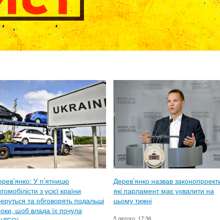
ерев’янко: У п’ятницю
Дерев’янко назвав законопроект
томобілісти з усієї країни
які парламент має ухвалити на
беруться та обговорять подальші
цьому тижні
роки, щоб влада їх почула
5 лютого, 17:36