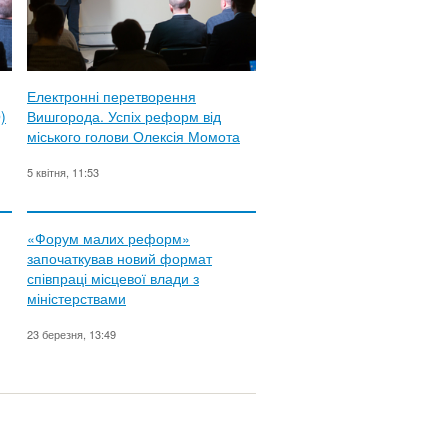
Електронні перетворення
)
Вишгорода. Успіх реформ від
міського голови Олексія Момота
5 квітня, 11:53
«Форум малих реформ»
започаткував новий формат
співпраці місцевої влади з
міністерствами
23 березня, 13:49