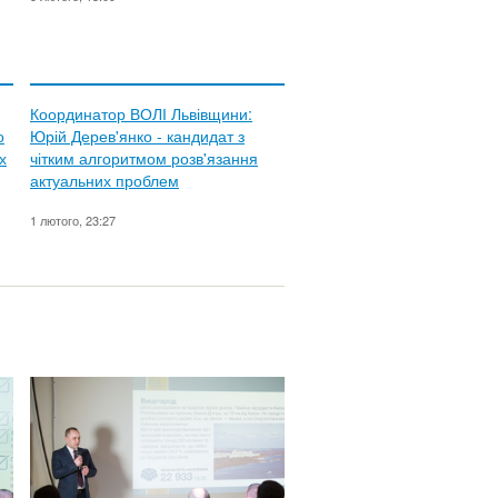
Координатор ВОЛІ Львівщини:
о
Юрій Дерев'янко - кандидат з
х
чітким алгоритмом розв'язання
актуальних проблем
1 лютого, 23:27