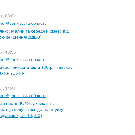
ня, 03:01
ано-Франківська область
янко: Малий та середній бізнес під
зою знищення(ВІДЕО)
ня, 16:35
ано-Франківська область
ітає прикарпатців зі 100-річчям Акту
 ЗУНР та УНР
ня, 14:47
ано-Франківська область
сти партії ВОЛЯ закликають
патців долучитись до порятунку
, здавши кров (ВІДЕО)