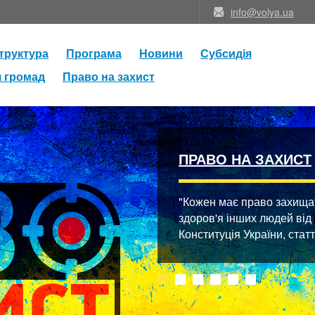
info@volya.ua
труктура
Програма
Новини
Субсидія
я громад
Право на захист
ПРАВО НА ЗАХИСТ
"Кожен має право захищати
здоров'я інших людей від
Конституція України, стат