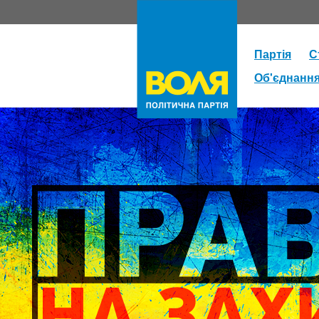
Партія
С
Об'єднанн