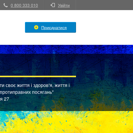
0 800 333 010
Увійти
Приєднатися
 своє життя і здоров'я, життя і
 протиправних посягань"
тя 27