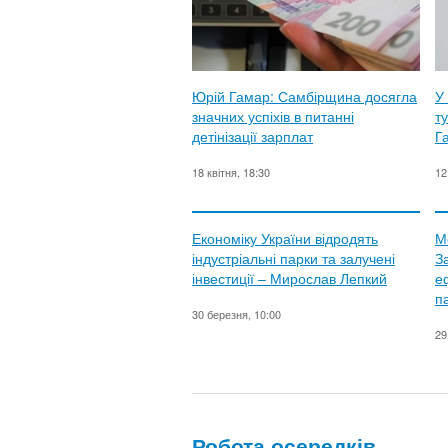
Юрій Гамар: Самбірщина досягла
У
значних успіхів в питанні
ту
детінізації зарплат
Г
18 квітня, 18:30
12
Економіку України відродять
М
індустріальні парки та залучені
З
інвестиції – Мирослав Лепкий
е
п
30 березня, 10:00
29
Робота осередків