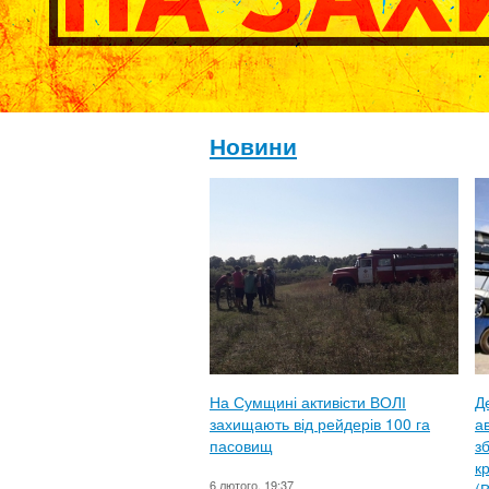
Новини
На Сумщині активісти ВОЛІ
Д
захищають від рейдерів 100 га
ав
пасовищ
з
к
6 лютого, 19:37